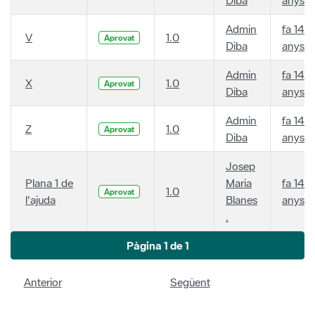
Admin
fa 14
V
1.0
Aprovat
Diba
anys
Admin
fa 14
X
1.0
Aprovat
Diba
anys
Admin
fa 14
Z
1.0
Aprovat
Diba
anys
Josep
Plana 1 de
Maria
fa 14
1.0
Aprovat
l'ajuda
Blanes
anys
.
Pàgina 1 de 1
Anterior
Següent