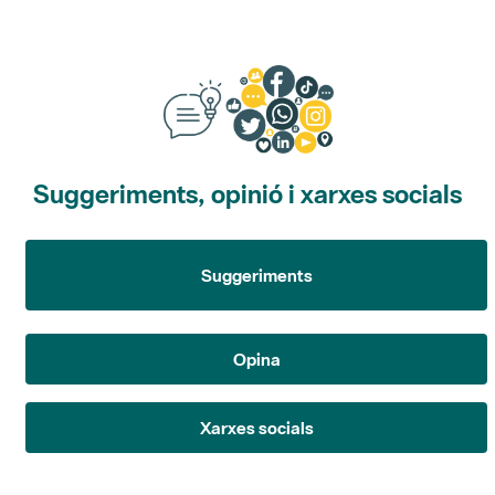
Suggeriments, opinió i xarxes socials
Suggeriments
Opina
Xarxes socials