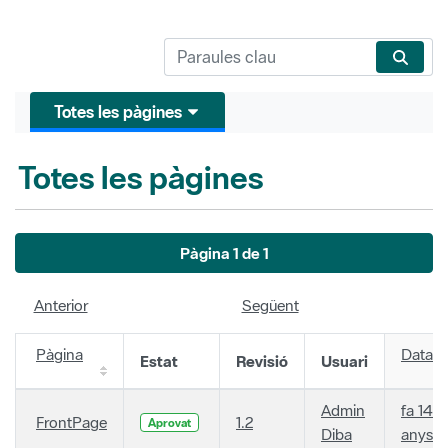
Totes les pàgines
Totes les pàgines
Pàgina 1 de 1
Anterior
Següent
Pàgina
Data
Estat
Revisió
Usuari
Admin
fa 14
FrontPage
1.2
Aprovat
Diba
anys