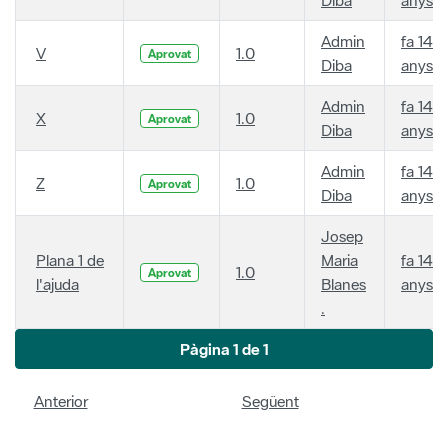
Admin
fa 14
V
1.0
Aprovat
Diba
anys
Admin
fa 14
X
1.0
Aprovat
Diba
anys
Admin
fa 14
Z
1.0
Aprovat
Diba
anys
Josep
Plana 1 de
Maria
fa 14
1.0
Aprovat
l'ajuda
Blanes
anys
.
Pàgina 1 de 1
Anterior
Següent