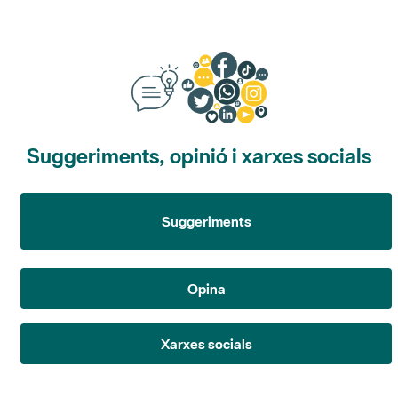
Suggeriments, opinió i xarxes socials
Suggeriments
Opina
Xarxes socials