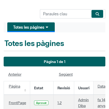
Totes les pàgines
Totes les pàgines
Pàgina 1 de 1
Anterior
Següent
Pàgina
Data
Estat
Revisió
Usuari
Admin
fa 14
FrontPage
1.2
Aprovat
Diba
anys