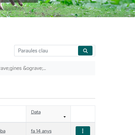
P&agrave;gines &ograve;rfenes
Data
iba
fa 14 anys