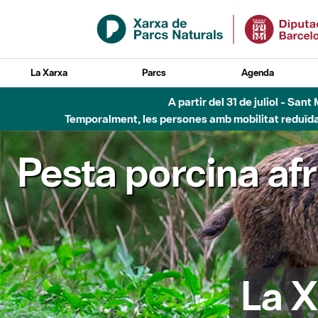
Salta al contingut principal
La Xarxa
Parcs
Agenda
Fins al desembre de 2026 - Parc Fluvial B
Pesta porcina af
La X