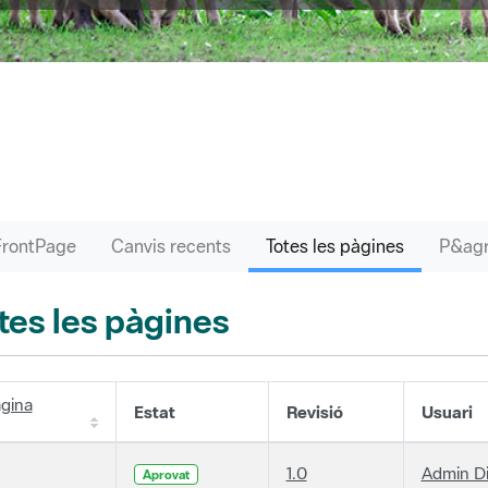
FrontPage
Canvis recents
Totes les pàgines
tes les pàgines
gina
Estat
Revisió
Usuari
1.0
Admin D
Aprovat