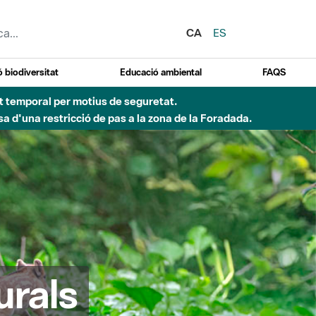
CA
ES
 biodiversitat
Educació ambiental
FAQS
 obres de construcció d'una passera sobre el riu
urals