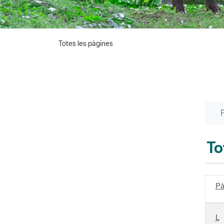
Totes les pàgines
To
Pà
L