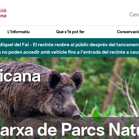
L'Informatiu
Què s'hi pot fer
Conservació
esòs - Afectacions a la llera del Parc Fluvial del Besòs degut a
ricana
arxa de Parcs Nat