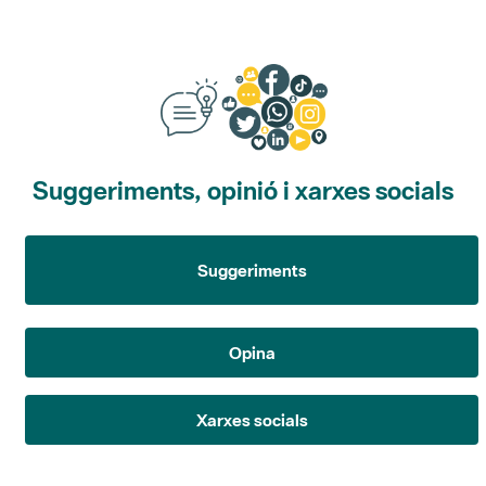
Suggeriments, opinió i xarxes socials
Suggeriments
Opina
Xarxes socials