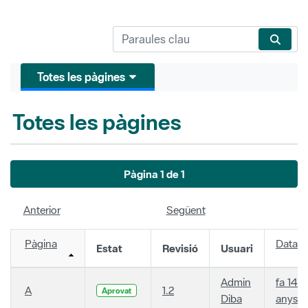
Totes les pàgines
Totes les pàgines
Pàgina 1 de 1
Anterior
Següent
Pàgina
Data
Estat
Revisió
Usuari
Admin
fa 14
A
1.2
Aprovat
Diba
anys