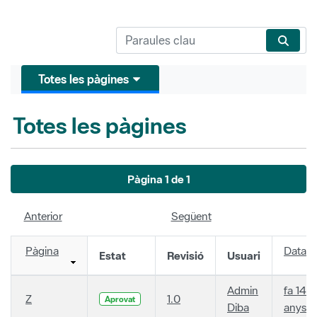
Totes les pàgines
Totes les pàgines
Pàgina 1 de 1
Anterior
Següent
Pàgina
Data
Estat
Revisió
Usuari
Admin
fa 14
Z
1.0
Aprovat
Diba
anys