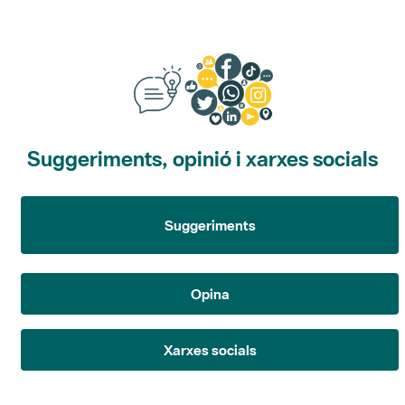
Suggeriments, opinió i xarxes socials
Suggeriments
Opina
Xarxes socials