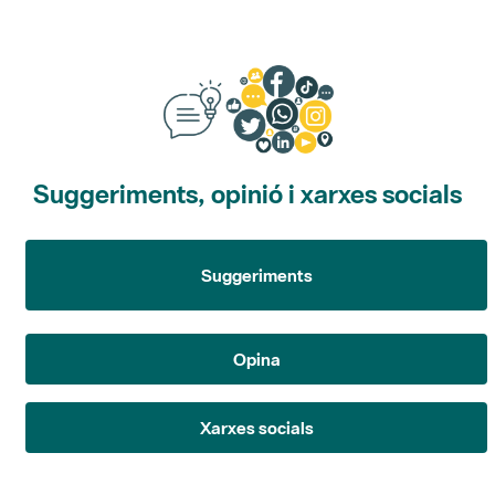
Suggeriments, opinió i xarxes socials
Suggeriments
Opina
Xarxes socials