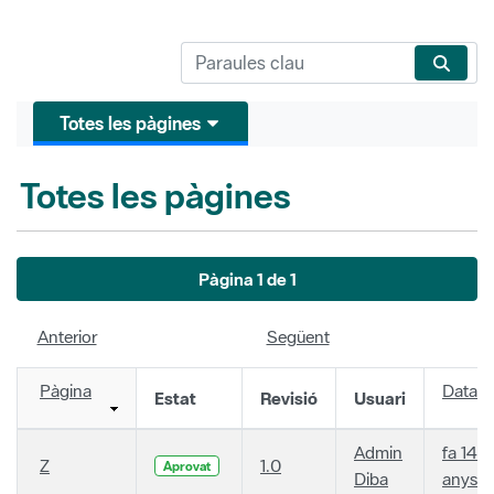
Totes les pàgines
Totes les pàgines
Pàgina 1 de 1
Anterior
Següent
Pàgina
Data
Estat
Revisió
Usuari
Admin
fa 14
Z
1.0
Aprovat
Diba
anys