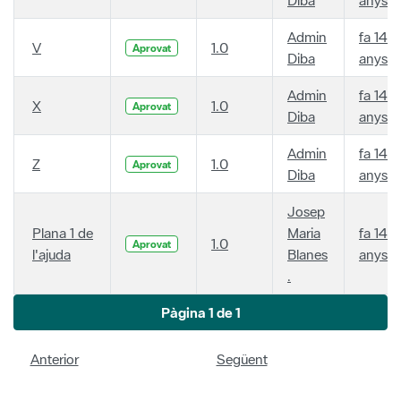
Admin
fa 14
V
1.0
Aprovat
Diba
anys
Admin
fa 14
X
1.0
Aprovat
Diba
anys
Admin
fa 14
Z
1.0
Aprovat
Diba
anys
Josep
Plana 1 de
Maria
fa 14
1.0
Aprovat
l'ajuda
Blanes
anys
.
Pàgina 1 de 1
Anterior
Següent