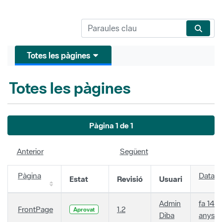
Totes les pàgines
Totes les pàgines
Pàgina 1 de 1
Anterior
Següent
Pàgina
Data
Estat
Revisió
Usuari
Admin
fa 14
FrontPage
1.2
Aprovat
Diba
anys