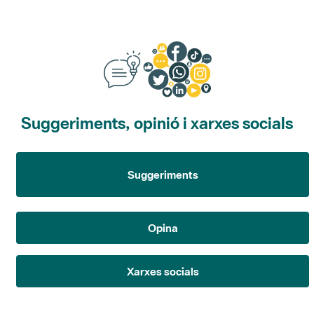
Suggeriments, opinió i xarxes socials
Suggeriments
Opina
Xarxes socials