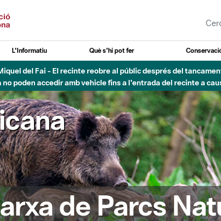
L'Informatiu
Què s'hi pot fer
Conservació
esòs - Afectacions a la llera del Parc Fluvial del Besòs degut a
ricana
arxa de Parcs Nat