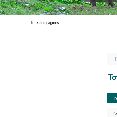
Totes les pàgines
To
P
Pà