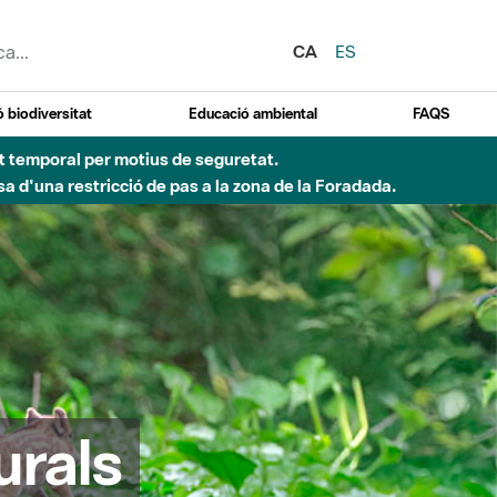
CA
ES
 biodiversitat
Educació ambiental
FAQS
 obres de construcció d'una passera sobre el riu
urals