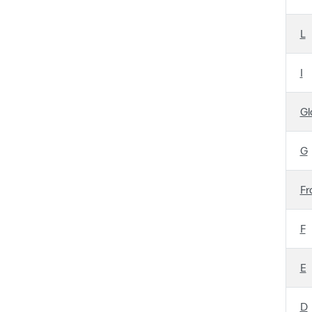
L
I
Gl
G
Fr
F
E
D