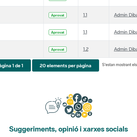
1.1
Admin Dib
Aprovat
1.1
Admin Dib
Aprovat
1.2
Admin Dib
Aprovat
S'estan mostrant els 
àgina 1 de 1
20 elements per pàgina
Suggeriments, opinió i xarxes socials