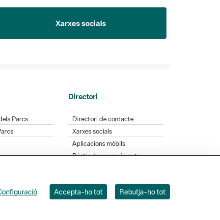
Xarxes socials
Directori
dels Parcs
Directori de contacte
Parcs
Xarxes socials
Aplicacions mòbils
Bústia de suggeriments
Opineu sobre els parcs
Configuració
Accepta-ho tot
Rebutja-ho tot
 Badajoz, 49. 08005 Barcelona. Tel. 934 022 428