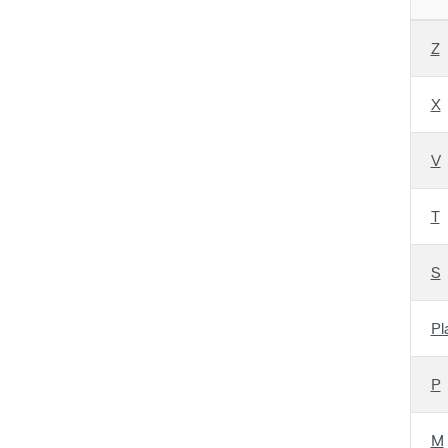
Z
X
V
T
S
Pl
P
M