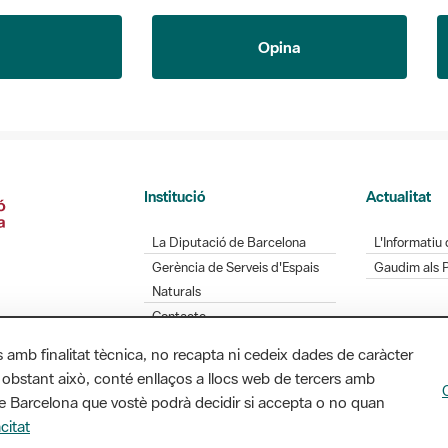
Opina
Institució
Actualitat
La Diputació de Barcelona
L'Informatiu 
Gerència de Serveis d'Espais
Gaudim als 
Naturals
Contacte
s amb finalitat tècnica, no recapta ni cedeix dades de caràcter
 obstant això, conté enllaços a llocs web de tercers amb
Diputació de Barcelona. Edifici Llacuna, 1a planta.
ó de Barcelona que vostè podrà decidir si accepta o no quan
/ xarxaparcs@diba.cat
citat