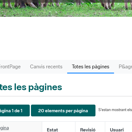
FrontPage
Canvis recents
Totes les pàgines
tes les pàgines
S'estan mostrant els 
àgina 1 de 1
20 elements per pàgina
gina
Estat
Revisió
Usuari