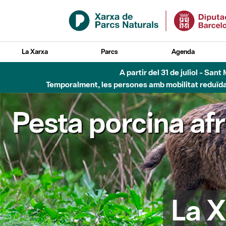
Salta al contingut principal
La Xarxa
Parcs
Agenda
Fins al desembre de 2026 - Parc Fluvial B
Pesta porcina af
La X