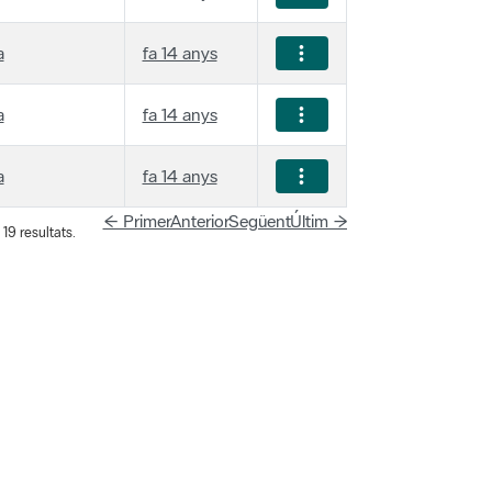
a
fa 14 anys
a
fa 14 anys
a
fa 14 anys
← Primer
Anterior
Següent
Últim →
19 resultats.