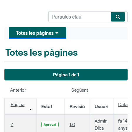
Totes les pàgines
Totes les pàgines
Pàgina 1 de 1
Anterior
Següent
Pàgina
Data
Estat
Revisió
Usuari
Admin
fa 14
Z
1.0
Aprovat
Diba
anys