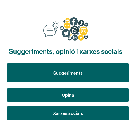
Suggeriments, opinió i xarxes socials
Suggeriments
Opina
Xarxes socials