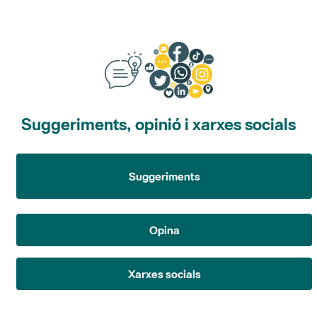
Suggeriments, opinió i xarxes socials
Suggeriments
Opina
Xarxes socials