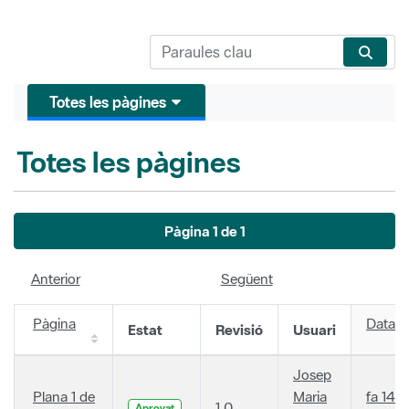
Totes les pàgines
Totes les pàgines
Pàgina 1 de 1
Anterior
Següent
Pàgina
Data
Estat
Revisió
Usuari
Josep
Plana 1 de
Maria
fa 14
1.0
Aprovat