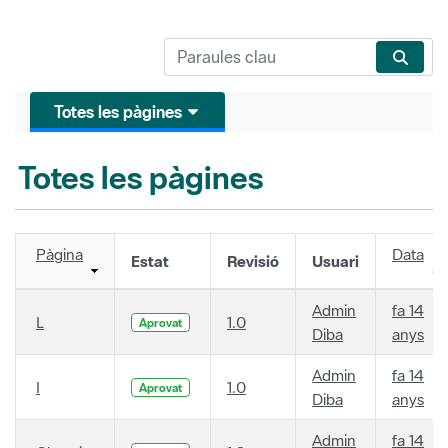
Totes les pàgines
Totes les pàgines
Pàgina
Data
Estat
Revisió
Usuari
Admin
fa 14
L
1.0
Aprovat
Diba
anys
Admin
fa 14
I
1.0
Aprovat
Diba
anys
Admin
fa 14