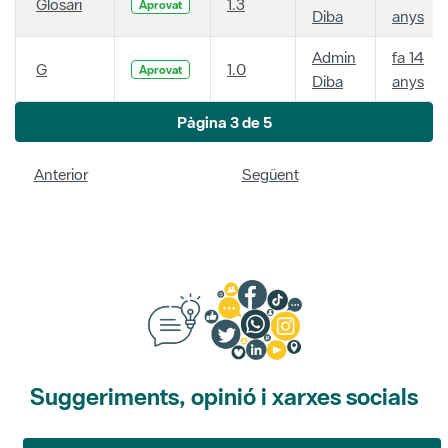
Glosari
1.3
Aprovat
Diba
anys
Admin
fa 14
G
1.0
Aprovat
Diba
anys
Pàgina 3 de 5
Anterior
Següent
Suggeriments, opinió i xarxes socials