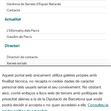
Gerència de Serveis d'Espais Naturals
Contacte
Actualitat
L'Informatiu dels Parcs
Gaudim als Parcs
Directori
Directori de contacte
Xarxes socials
Aplicacions mòbils
Aquest portal web únicament utilitza galetes pròpies amb
Bústia de suggeriments
finalitat tècnica, no recapta ni cedeix dades de caràcter
Opineu sobre els parcs
personal dels usuaris sense el seu coneixement. No obstant
això, conté enllaços a llocs web de tercers amb polítiques de
privacitat alienes a la de la Diputació de Barcelona que vostè
podrà decidir si accepta o no quan accedeixi a ells.
Consulteu la
MAPA WEB
AVÍS LEGAL
ACCESSIBILITAT
nostra política de privacitat