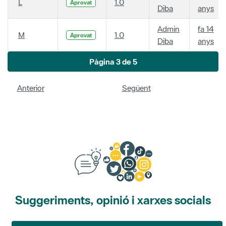
L
1.0
Aprovat
Diba
anys
Admin
fa 14
M
1.0
Aprovat
Diba
anys
Pàgina 3 de 5
Anterior
Següent
Suggeriments, opinió i xarxes socials