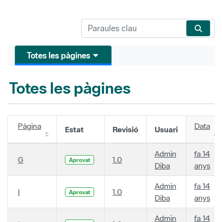
Totes les pàgines
Totes les pàgines
Pàgina
Data
Estat
Revisió
Usuari
Admin
fa 14
G
1.0
Aprovat
Diba
anys
Admin
fa 14
I
1.0
Aprovat
Diba
anys
Admin
fa 14