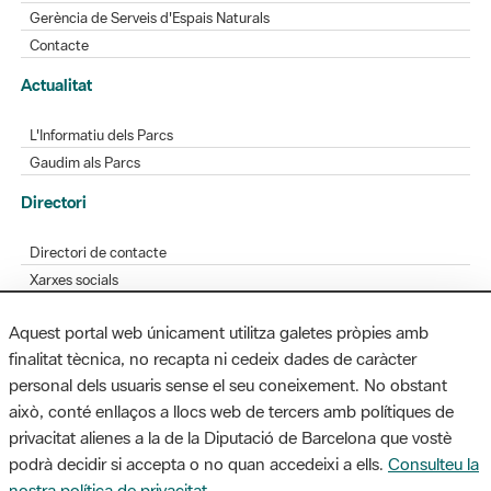
Gerència de Serveis d'Espais Naturals
Contacte
Actualitat
L'Informatiu dels Parcs
Gaudim als Parcs
Directori
Directori de contacte
Xarxes socials
Aplicacions mòbils
Aquest portal web únicament utilitza galetes pròpies amb
Bústia de suggeriments
finalitat tècnica, no recapta ni cedeix dades de caràcter
Opineu sobre els parcs
personal dels usuaris sense el seu coneixement. No obstant
això, conté enllaços a llocs web de tercers amb polítiques de
privacitat alienes a la de la Diputació de Barcelona que vostè
podrà decidir si accepta o no quan accedeixi a ells.
Consulteu la
MAPA WEB
AVÍS LEGAL
ACCESSIBILITAT
nostra política de privacitat