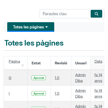
Totes les pàgines
Totes les pàgines
Pàgina
Data
Estat
Revisió
Usuari
Admin
fa 14
G
1.0
Aprovat
Diba
anys
Admin
fa 14
I
1.0
Aprovat
Diba
anys
Admin
fa 14