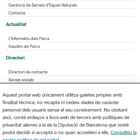
Gerència de Serveis d'Espais Naturals
Contacte
Actualitat
L'Informatiu dels Parcs
Gaudim als Parcs
Directori
Directori de contacte
Xarxes socials
Aplicacions mòbils
Aquest portal web únicament utilitza galetes pròpies amb
Bústia de suggeriments
finalitat tècnica, no recapta ni cedeix dades de caràcter
Opineu sobre els parcs
personal dels usuaris sense el seu coneixement. No obstant
això, conté enllaços a llocs web de tercers amb polítiques de
privacitat alienes a la de la Diputació de Barcelona que vostè
podrà decidir si accepta o no quan accedeixi a ells.
Consulteu la
MAPA WEB
AVÍS LEGAL
ACCESSIBILITAT
nostra política de privacitat