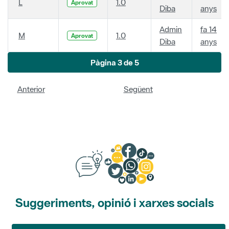
L
1.0
Aprovat
Diba
anys
Admin
fa 14
M
1.0
Aprovat
Diba
anys
Pàgina 3 de 5
Anterior
Següent
Suggeriments, opinió i xarxes socials