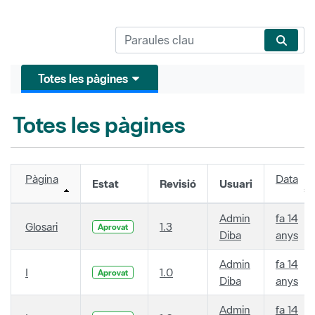
Totes les pàgines
Totes les pàgines
Pàgina
Data
Estat
Revisió
Usuari
Admin
fa 14
Glosari
1.3
Aprovat
Diba
anys
Admin
fa 14
I
1.0
Aprovat
Diba
anys
Admin
fa 14