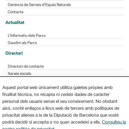
Gerència de Serveis d'Espais Naturals
Contacte
Actualitat
L'Informatiu dels Parcs
Gaudim als Parcs
Directori
Directori de contacte
Xarxes socials
Aplicacions mòbils
Aquest portal web únicament utilitza galetes pròpies amb
Bústia de suggeriments
finalitat tècnica, no recapta ni cedeix dades de caràcter
Opineu sobre els parcs
personal dels usuaris sense el seu coneixement. No obstant
això, conté enllaços a llocs web de tercers amb polítiques de
privacitat alienes a la de la Diputació de Barcelona que vostè
podrà decidir si accepta o no quan accedeixi a ells.
Consulteu la
MAPA WEB
AVÍS LEGAL
ACCESSIBILITAT
nostra política de privacitat