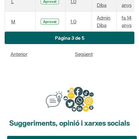
L
1.0
Aprovat
Diba
anys
Admin
fa 14
M
1.0
Aprovat
Diba
anys
Pàgina 3 de 5
Anterior
Següent
Suggeriments, opinió i xarxes socials