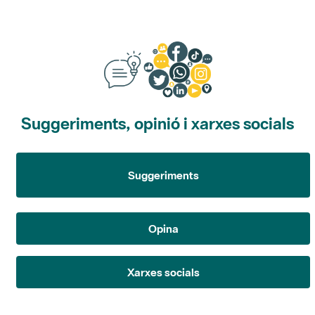
Suggeriments, opinió i xarxes socials
Suggeriments
Opina
Xarxes socials