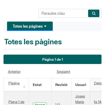
Totes les pàgines
Totes les pàgines
Pàgina 1 de 1
Anterior
Següent
Pàgina
Data
Estat
Revisió
Usuari
Josep
Plana 1 de
Maria
fa 14
1.0
Aprovat