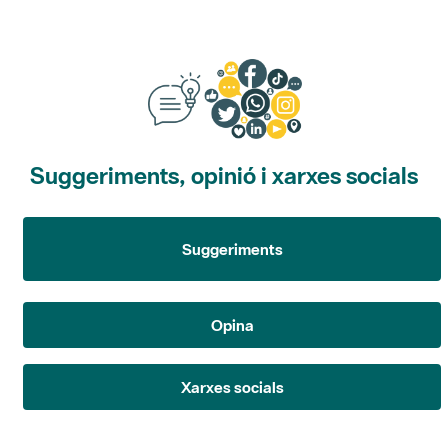
Suggeriments, opinió i xarxes socials
Suggeriments
Opina
Xarxes socials