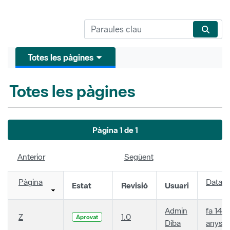
Totes les pàgines
Totes les pàgines
Pàgina 1 de 1
Anterior
Següent
Pàgina
Data
Estat
Revisió
Usuari
Admin
fa 14
Z
1.0
Aprovat
Diba
anys