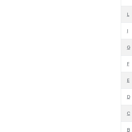
L
I
G
F
E
D
C
B