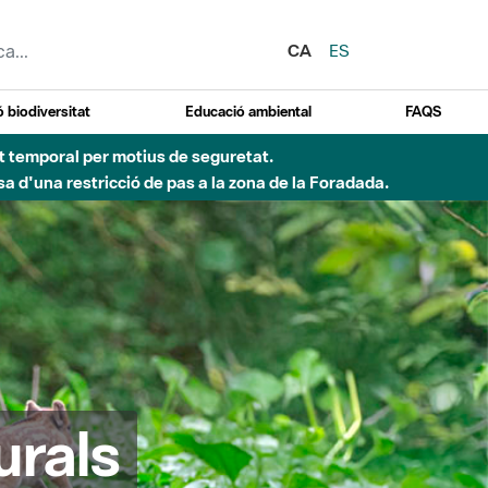
CA
ES
 biodiversitat
Educació ambiental
FAQS
 obres de construcció d'una passera sobre el riu
urals