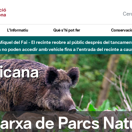
L'Informatiu
Què s'hi pot fer
Conservació
esòs - Afectacions a la llera del Parc Fluvial del Besòs degut a
ricana
arxa de Parcs Nat