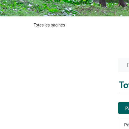
Totes les pàgines
To
P
Pà