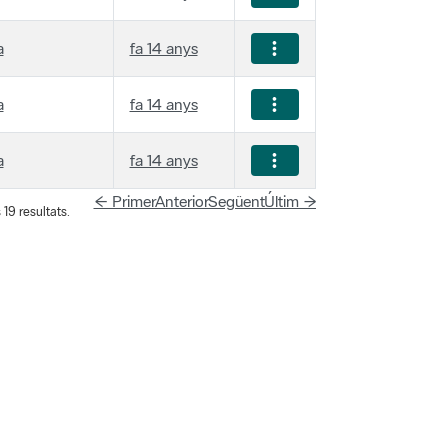
a
fa 14 anys
a
fa 14 anys
a
fa 14 anys
← Primer
Anterior
Següent
Últim →
19 resultats.