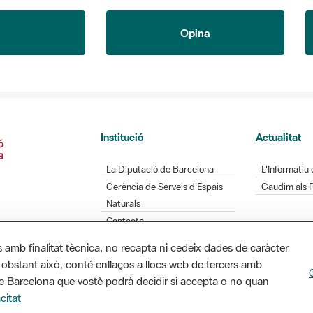
Opina
Institució
Actualitat
La Diputació de Barcelona
L'Informatiu 
Gerència de Serveis d'Espais
Gaudim als 
Naturals
Contacte
s amb finalitat tècnica, no recapta ni cedeix dades de caràcter
 obstant això, conté enllaços a llocs web de tercers amb
Diputació de Barcelona. Edifici Llacuna, 1a planta.
ó de Barcelona que vostè podrà decidir si accepta o no quan
/ xarxaparcs@diba.cat
citat