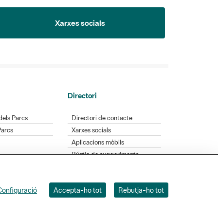
Xarxes socials
Directori
dels Parcs
Directori de contacte
Parcs
Xarxes socials
Aplicacions mòbils
Bústia de suggeriments
Opineu sobre els parcs
Configuració
Accepta-ho tot
Rebutja-ho tot
 Badajoz, 49. 08005 Barcelona. Tel. 934 022 428