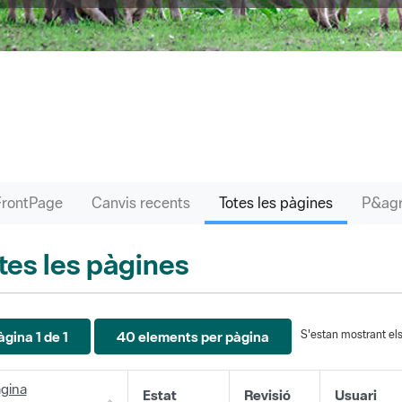
FrontPage
Canvis recents
Totes les pàgines
tes les pàgines
S'estan mostrant els 
àgina 1 de 1
40 elements per pàgina
gina
Estat
Revisió
Usuari