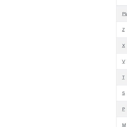
Pl
Z
X
V
T
S
P
M