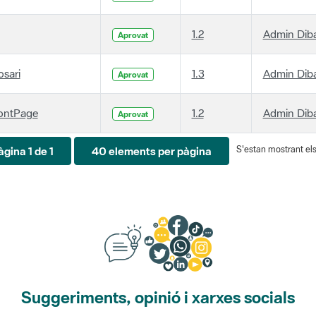
1.2
Admin Dib
Aprovat
osari
1.3
Admin Dib
Aprovat
ontPage
1.2
Admin Dib
Aprovat
S'estan mostrant els 
àgina 1 de 1
40 elements per pàgina
Suggeriments, opinió i xarxes socials