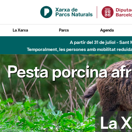
Salta al contingut principal
La Xarxa
Parcs
Agenda
Fins al desembre de 2026 - Parc Fluvial B
Pesta porcina af
La X