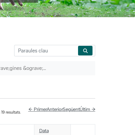
P&agrave;gines &ograve;rfenes
← Primer
Anterior
Següent
Últim →
19 resultats.
Data