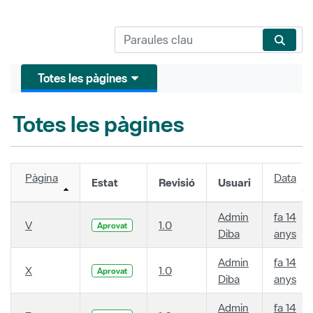
Totes les pàgines
Totes les pàgines
Pàgina
Data
Estat
Revisió
Usuari
Admin
fa 14
V
1.0
Aprovat
Diba
anys
Admin
fa 14
X
1.0
Aprovat
Diba
anys
Admin
fa 14