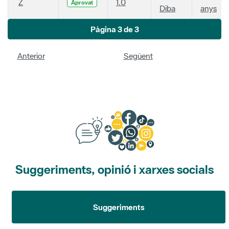
Z
1.0
Aprovat
Diba
anys
Pàgina 3 de 3
Anterior
Següent
Suggeriments, opinió i xarxes socials
Suggeriments