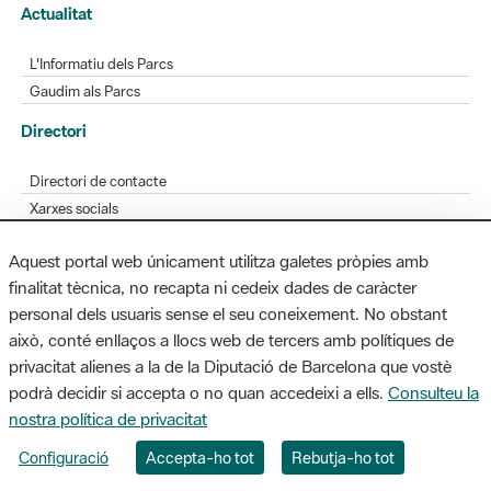
Actualitat
L'Informatiu dels Parcs
Gaudim als Parcs
Directori
Directori de contacte
Xarxes socials
Aplicacions mòbils
Aquest portal web únicament utilitza galetes pròpies amb
Bústia de suggeriments
finalitat tècnica, no recapta ni cedeix dades de caràcter
Opineu sobre els parcs
personal dels usuaris sense el seu coneixement. No obstant
això, conté enllaços a llocs web de tercers amb polítiques de
privacitat alienes a la de la Diputació de Barcelona que vostè
podrà decidir si accepta o no quan accedeixi a ells.
Consulteu la
MAPA WEB
AVÍS LEGAL
ACCESSIBILITAT
nostra política de privacitat
Diputació de Barcelona. Edifici Llacuna, 1a planta. Badajoz, 49. 08005
Configuració
Accepta-ho tot
Rebutja-ho tot
Barcelona. Tel. 934 022 428 / xarxaparcs@diba.cat