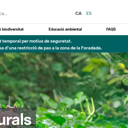
CA
ES
 biodiversitat
Educació ambiental
FAQS
ent temporal per motius de seguretat.
a d'una restricció de pas a la zona de la Foradada.
urals