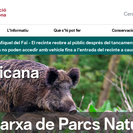
L'Informatiu
Què s'hi pot fer
Conservació
nt Miquel del Fai - El recinte reobre al públic després del tancam
o poden accedir amb vehicle fins a l'entrada del recinte a caus
ricana
arxa de Parcs Nat