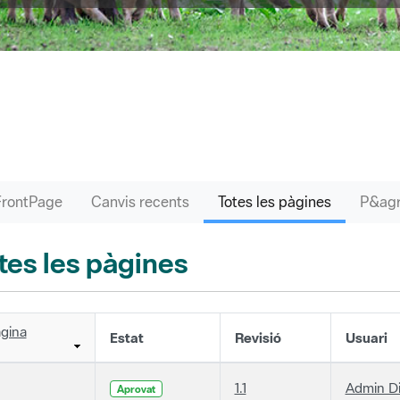
FrontPage
Canvis recents
Totes les pàgines
tes les pàgines
gina
Estat
Revisió
Usuari
1.1
Admin D
Aprovat