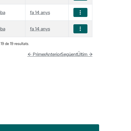
iba
fa 14 anys
iba
fa 14 anys
19 de 19 resultats.
← Primer
Anterior
Següent
Últim →