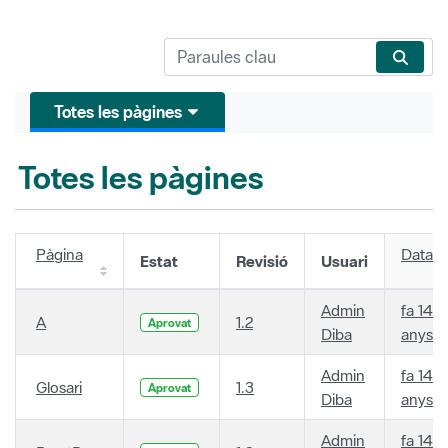
Totes les pàgines
Totes les pàgines
Pàgina
Data
Estat
Revisió
Usuari
Admin
fa 14
A
1.2
Aprovat
Diba
anys
Admin
fa 14
Glosari
1.3
Aprovat
Diba
anys
Admin
fa 14