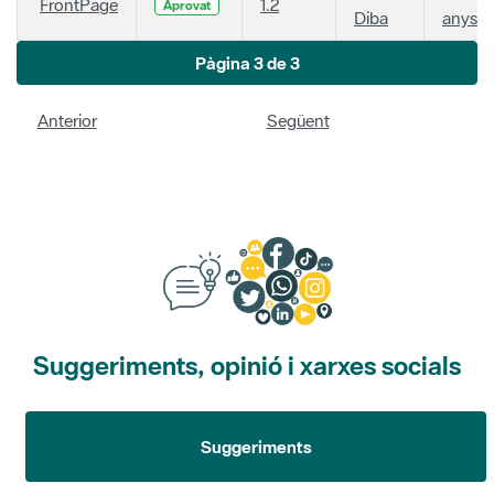
FrontPage
1.2
Aprovat
Diba
anys
Pàgina 3 de 3
Anterior
Següent
Suggeriments, opinió i xarxes socials
Suggeriments