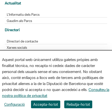
Actualitat
L'Informatiu dels Parcs
Gaudim als Parcs
Directori
Directori de contacte
Xarxes socials
Aplicacions mòbils
Aquest portal web únicament utilitza galetes pròpies amb
Bústia de suggeriments
finalitat tècnica, no recapta ni cedeix dades de caràcter
Opineu sobre els parcs
personal dels usuaris sense el seu coneixement. No obstant
això, conté enllaços a llocs web de tercers amb polítiques de
privacitat alienes a la de la Diputació de Barcelona que vostè
podrà decidir si accepta o no quan accedeixi a ells.
Consulteu la
MAPA WEB
AVÍS LEGAL
ACCESSIBILITAT
nostra política de privacitat
Diputació de Barcelona. Edifici Llacuna, 1a planta. Badajoz, 49. 08005
Configuració
Accepta-ho tot
Rebutja-ho tot
Barcelona. Tel. 934 022 428 / xarxaparcs@diba.cat