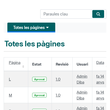
Totes les pàgines
Totes les pàgines
Pàgina
Data
Estat
Revisió
Usuari
Admin
fa 14
L
1.0
Aprovat
Diba
anys
Admin
fa 14
M
1.0
Aprovat
Diba
anys
Admin
fa 14