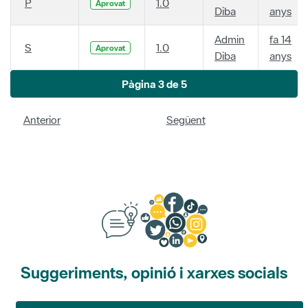
P
1.0
Aprovat
Diba
anys
Admin
fa 14
S
1.0
Aprovat
Diba
anys
Pàgina 3 de 5
Anterior
Següent
Suggeriments, opinió i xarxes socials