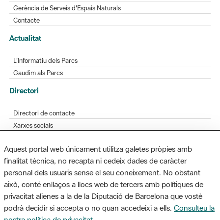
Gerència de Serveis d'Espais Naturals
Contacte
Actualitat
L'Informatiu dels Parcs
Gaudim als Parcs
Directori
Directori de contacte
Xarxes socials
Aplicacions mòbils
Aquest portal web únicament utilitza galetes pròpies amb
Bústia de suggeriments
finalitat tècnica, no recapta ni cedeix dades de caràcter
Opineu sobre els parcs
personal dels usuaris sense el seu coneixement. No obstant
això, conté enllaços a llocs web de tercers amb polítiques de
privacitat alienes a la de la Diputació de Barcelona que vostè
podrà decidir si accepta o no quan accedeixi a ells.
Consulteu la
MAPA WEB
AVÍS LEGAL
ACCESSIBILITAT
nostra política de privacitat