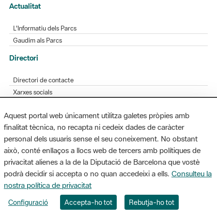
Actualitat
L'Informatiu dels Parcs
Gaudim als Parcs
Directori
Directori de contacte
Xarxes socials
Aplicacions mòbils
Aquest portal web únicament utilitza galetes pròpies amb
Bústia de suggeriments
finalitat tècnica, no recapta ni cedeix dades de caràcter
Opineu sobre els parcs
personal dels usuaris sense el seu coneixement. No obstant
això, conté enllaços a llocs web de tercers amb polítiques de
privacitat alienes a la de la Diputació de Barcelona que vostè
podrà decidir si accepta o no quan accedeixi a ells.
Consulteu la
MAPA WEB
AVÍS LEGAL
ACCESSIBILITAT
nostra política de privacitat
Diputació de Barcelona. Edifici Llacuna, 1a planta. Badajoz, 49. 08005
Configuració
Accepta-ho tot
Rebutja-ho tot
Barcelona. Tel. 934 022 428 / xarxaparcs@diba.cat