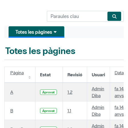
Totes les pàgines
Totes les pàgines
Pàgina
Data
Estat
Revisió
Usuari
Admin
fa 14
A
1.2
Aprovat
Diba
anys
Admin
fa 14
B
1.1
Aprovat
Diba
anys
Admin
fa 14