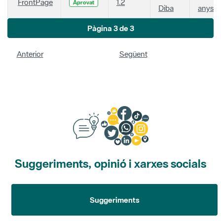
FrontPage
1.2
Aprovat
Diba
anys
Pàgina 3 de 3
Anterior
Següent
Suggeriments, opinió i xarxes socials
Suggeriments