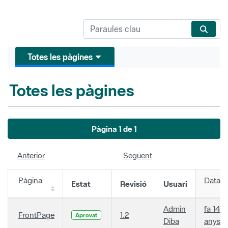
Totes les pàgines
Totes les pàgines
Pàgina 1 de 1
Anterior
Següent
Pàgina
Data
Estat
Revisió
Usuari
Admin
fa 14
FrontPage
1.2
Aprovat
Diba
anys