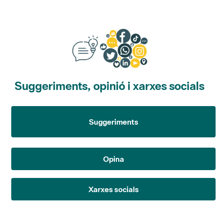
Suggeriments, opinió i xarxes socials
Suggeriments
Opina
Xarxes socials