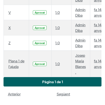
Admin
fa 14
V
1.0
Aprovat
Diba
anys
Admin
fa 14
X
1.0
Aprovat
Diba
anys
Admin
fa 14
Z
1.0
Aprovat
Diba
anys
Josep
Plana 1 de
Maria
fa 14
1.0
Aprovat
l'ajuda
Blanes
anys
.
Pàgina 1 de 1
Anterior
Següent