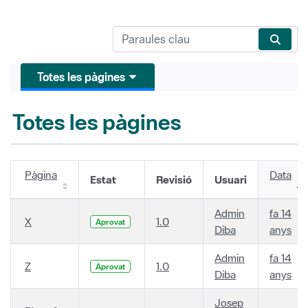
Totes les pàgines
Totes les pàgines
Pàgina
Data
Estat
Revisió
Usuari
Admin
fa 14
X
1.0
Aprovat
Diba
anys
Admin
fa 14
Z
1.0
Aprovat
Diba
anys
Josep