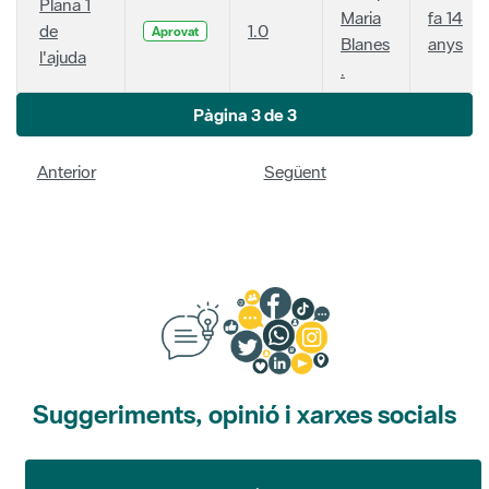
Plana 1
Maria
fa 14
de
1.0
Aprovat
Blanes
anys
l'ajuda
.
Pàgina 3 de 3
Anterior
Següent
Suggeriments, opinió i xarxes socials