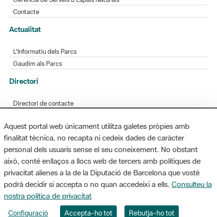
Contacte
Actualitat
L'Informatiu dels Parcs
Gaudim als Parcs
Directori
Directori de contacte
Xarxes socials
Aquest portal web únicament utilitza galetes pròpies amb
Aplicacions mòbils
finalitat tècnica, no recapta ni cedeix dades de caràcter
Bústia de suggeriments
personal dels usuaris sense el seu coneixement. No obstant
Opineu sobre els parcs
això, conté enllaços a llocs web de tercers amb polítiques de
privacitat alienes a la de la Diputació de Barcelona que vostè
podrà decidir si accepta o no quan accedeixi a ells.
Consulteu la
nostra política de privacitat
MAPA WEB
AVÍS LEGAL
ACCESSIBILITAT
Configuració
Accepta-ho tot
Rebutja-ho tot