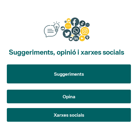
Suggeriments, opinió i xarxes socials
Suggeriments
Opina
Xarxes socials