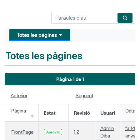
Totes les pàgines
Totes les pàgines
Pàgina 1 de 1
Anterior
Següent
Pàgina
Data
Estat
Revisió
Usuari
Admin
fa 14
FrontPage
1.2
Aprovat
Diba
anys