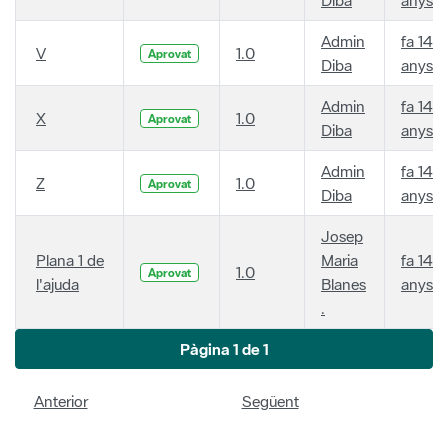
Admin
fa 14
V
1.0
Aprovat
Diba
anys
Admin
fa 14
X
1.0
Aprovat
Diba
anys
Admin
fa 14
Z
1.0
Aprovat
Diba
anys
Josep
Plana 1 de
Maria
fa 14
1.0
Aprovat
l'ajuda
Blanes
anys
.
Pàgina 1 de 1
Anterior
Següent