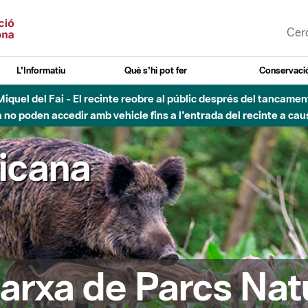
L'Informatiu
Què s'hi pot fer
Conservació
esòs - Afectacions a la llera del Parc Fluvial del Besòs degut a
ricana
arxa de Parcs Nat