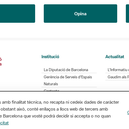
Opina
Institució
Actualitat
La Diputació de Barcelona
L'Informatiu 
Gerència de Serveis d'Espais
Gaudim als 
Naturals
Contacte
s amb finalitat tècnica, no recapta ni cedeix dades de caràcter
 obstant això, conté enllaços a llocs web de tercers amb
Diputació de Barcelona. Edifici Llacuna, 1a planta.
ó de Barcelona que vostè podrà decidir si accepta o no quan
/ xarxaparcs@diba.cat
citat