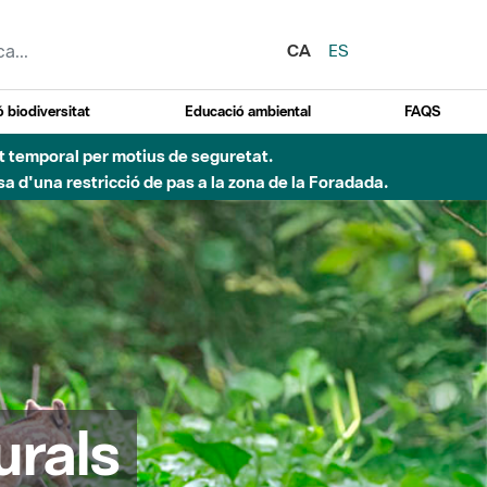
CA
ES
 biodiversitat
Educació ambiental
FAQS
 obres de construcció d'una passera sobre el riu
urals