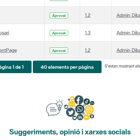
1.2
Admin Dib
Aprovat
osari
1.3
Admin Dib
Aprovat
ontPage
1.2
Admin Dib
Aprovat
S'estan mostrant els 
àgina 1 de 1
40 elements per pàgina
Suggeriments, opinió i xarxes socials