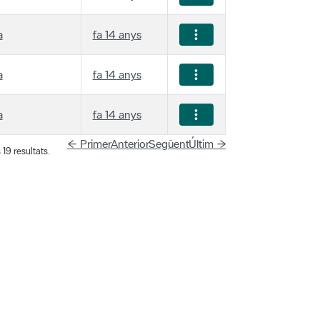
a
fa 14 anys
a
fa 14 anys
a
fa 14 anys
← Primer
Anterior
Següent
Últim →
19 resultats.