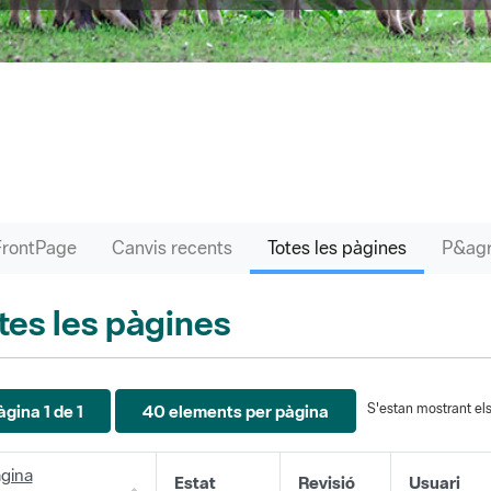
FrontPage
Canvis recents
Totes les pàgines
tes les pàgines
S'estan mostrant els 
àgina 1 de 1
40 elements per pàgina
gina
Estat
Revisió
Usuari