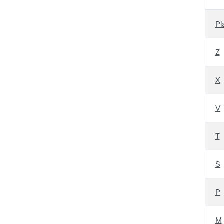
Pl
Z
X
V
T
S
P
M