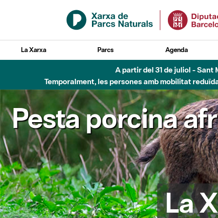
Salta al contingut principal
La Xarxa
Parcs
Agenda
Fins al desembre de 2026 - Parc Fluvial B
Pesta porcina af
La X