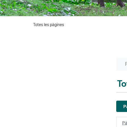
Totes les pàgines
To
P
Pà