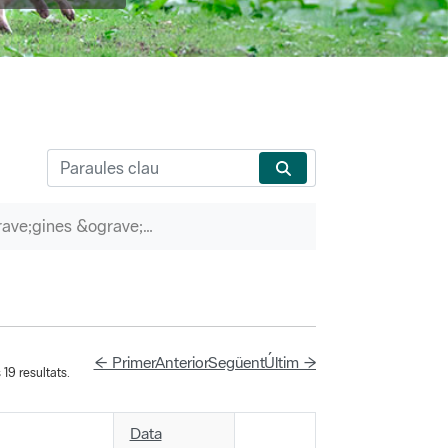
P&agrave;gines &ograve;rfenes
← Primer
Anterior
Següent
Últim →
19 resultats.
Data