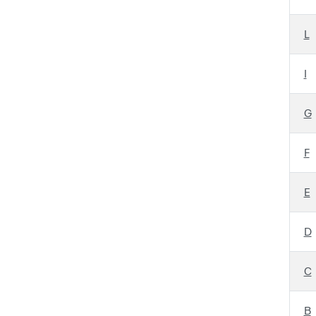
L
I
G
F
E
D
C
B