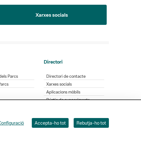
Xarxes socials
Directori
dels Parcs
Directori de contacte
Parcs
Xarxes socials
Aplicacions mòbils
Bústia de suggeriments
Opineu sobre els parcs
Configuració
Accepta-ho tot
Rebutja-ho tot
 Badajoz, 49. 08005 Barcelona. Tel. 934 022 428