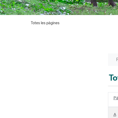
Totes les pàgines
To
Pà
A