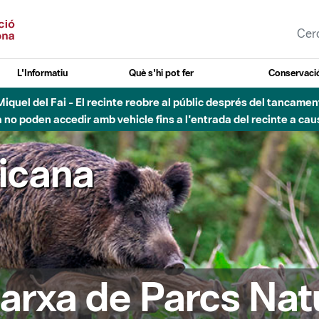
L'Informatiu
Què s'hi pot fer
Conservació
nt Miquel del Fai - El recinte reobre al públic després del tancam
o poden accedir amb vehicle fins a l'entrada del recinte a caus
ricana
arxa de Parcs Nat