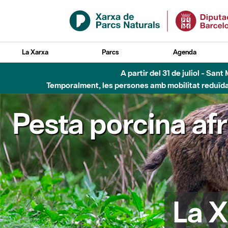
Salta al contingut principal
La Xarxa
Parcs
Agenda
A partir del 31 de juliol - Sa
Temporalment, les persones amb mobilitat reduïda n
Pesta porcina af
La X