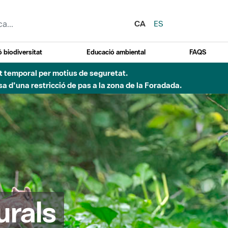
CA
ES
 biodiversitat
Educació ambiental
FAQS
ent temporal per motius de seguretat.
a d'una restricció de pas a la zona de la Foradada.
urals