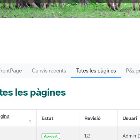
FrontPage
Canvis recents
Totes les pàgines
tes les pàgines
gina
Estat
Revisió
Usuari
1.2
Admin D
Aprovat