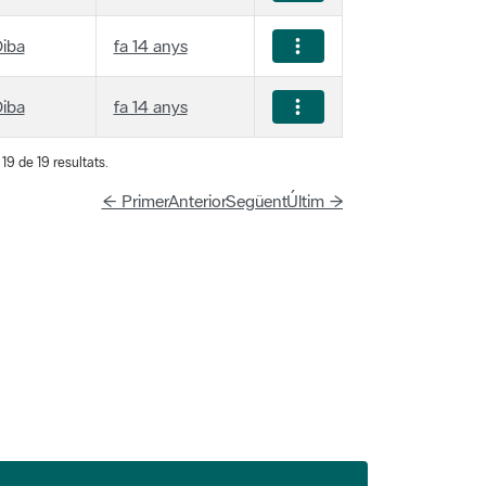
iba
fa 14 anys
iba
fa 14 anys
19 de 19 resultats.
← Primer
Anterior
Següent
Últim →