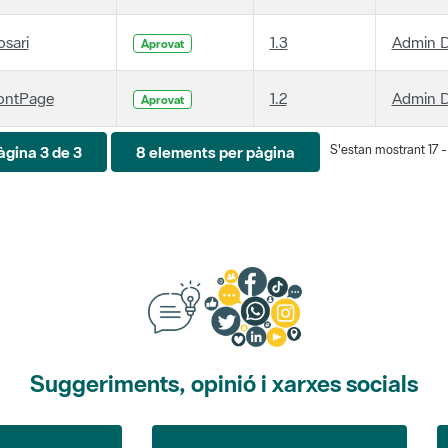
osari
1.3
Admin D
Aprovat
ontPage
1.2
Admin D
Aprovat
S'estan mostrant 17 - 
àgina 3 de 3
8 elements per pàgina
Suggeriments, opinió i xarxes socials