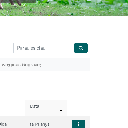
P&agrave;gines &ograve;rfenes
Data
iba
fa 14 anys