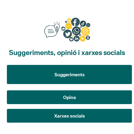
Suggeriments, opinió i xarxes socials
Suggeriments
Opina
Xarxes socials