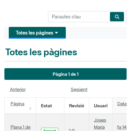
Totes les pàgines
Totes les pàgines
Pàgina 1 de 1
Anterior
Següent
Pàgina
Data
Estat
Revisió
Usuari
Josep
Plana 1 de
Maria
fa 14
1.0
Aprovat