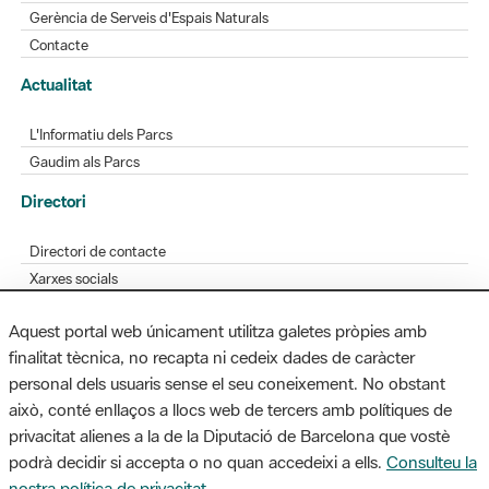
Gerència de Serveis d'Espais Naturals
Contacte
Actualitat
L'Informatiu dels Parcs
Gaudim als Parcs
Directori
Directori de contacte
Xarxes socials
Aplicacions mòbils
Aquest portal web únicament utilitza galetes pròpies amb
Bústia de suggeriments
finalitat tècnica, no recapta ni cedeix dades de caràcter
Opineu sobre els parcs
personal dels usuaris sense el seu coneixement. No obstant
això, conté enllaços a llocs web de tercers amb polítiques de
privacitat alienes a la de la Diputació de Barcelona que vostè
podrà decidir si accepta o no quan accedeixi a ells.
Consulteu la
MAPA WEB
AVÍS LEGAL
ACCESSIBILITAT
nostra política de privacitat