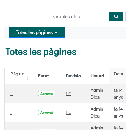
Totes les pàgines
Totes les pàgines
Pàgina
Data
Estat
Revisió
Usuari
Admin
fa 14
L
1.0
Aprovat
Diba
anys
Admin
fa 14
I
1.0
Aprovat
Diba
anys
Admin
fa 14