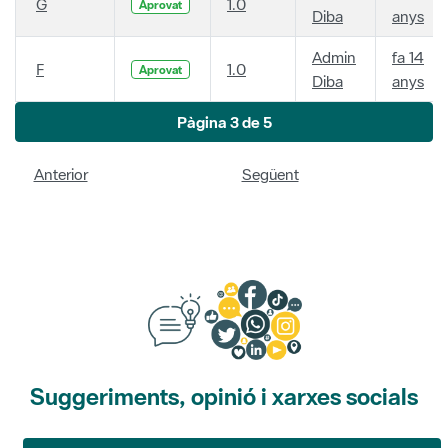
G
1.0
Aprovat
Diba
anys
Admin
fa 14
F
1.0
Aprovat
Diba
anys
Pàgina 3 de 5
Anterior
Següent
Suggeriments, opinió i xarxes socials