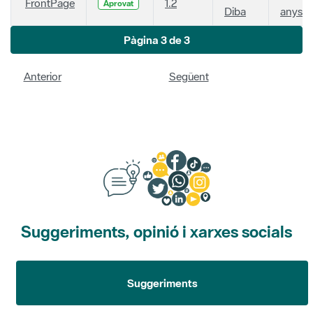
FrontPage
1.2
Aprovat
Diba
anys
Pàgina 3 de 3
Anterior
Següent
Suggeriments, opinió i xarxes socials
Suggeriments