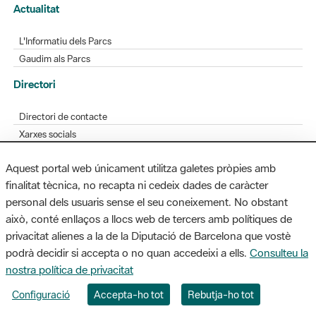
Actualitat
L'Informatiu dels Parcs
Gaudim als Parcs
Directori
Directori de contacte
Xarxes socials
Aplicacions mòbils
Aquest portal web únicament utilitza galetes pròpies amb
Bústia de suggeriments
finalitat tècnica, no recapta ni cedeix dades de caràcter
Opineu sobre els parcs
personal dels usuaris sense el seu coneixement. No obstant
això, conté enllaços a llocs web de tercers amb polítiques de
privacitat alienes a la de la Diputació de Barcelona que vostè
podrà decidir si accepta o no quan accedeixi a ells.
Consulteu la
MAPA WEB
AVÍS LEGAL
ACCESSIBILITAT
nostra política de privacitat
Diputació de Barcelona. Edifici Llacuna, 1a planta. Badajoz, 49. 08005
Configuració
Accepta-ho tot
Rebutja-ho tot
Barcelona. Tel. 934 022 428 / xarxaparcs@diba.cat