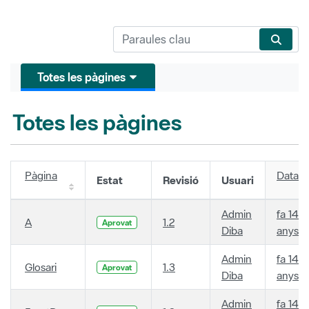
Totes les pàgines
Totes les pàgines
Pàgina
Data
Estat
Revisió
Usuari
Admin
fa 14
A
1.2
Aprovat
Diba
anys
Admin
fa 14
Glosari
1.3
Aprovat
Diba
anys
Admin
fa 14