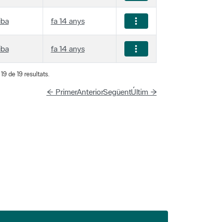
iba
fa 14 anys
iba
fa 14 anys
19 de 19 resultats.
← Primer
Anterior
Següent
Últim →