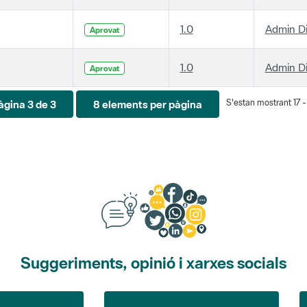
1.0
Admin D
Aprovat
1.0
Admin D
Aprovat
S'estan mostrant 17 - 
àgina 3 de 3
8 elements per pàgina
Suggeriments, opinió i xarxes socials