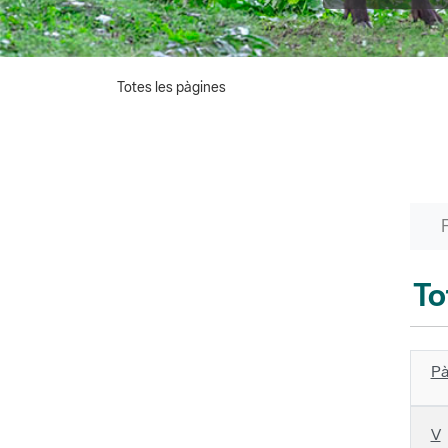
Totes les pàgines
To
Pà
V