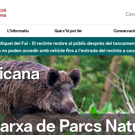
L'Informatiu
Què s'hi pot fer
Conservació
nt Miquel del Fai - El recinte reobre al públic després del tancam
o poden accedir amb vehicle fins a l'entrada del recinte a caus
ricana
arxa de Parcs Nat