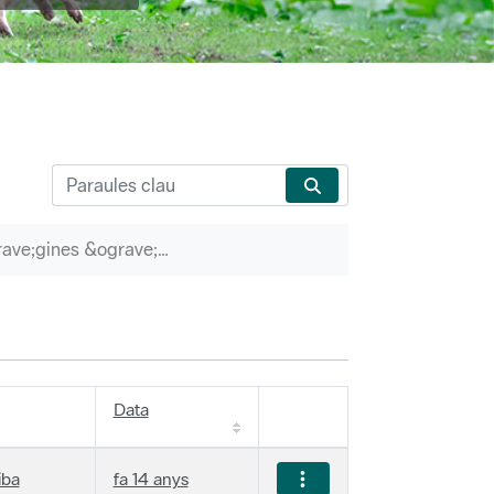
P&agrave;gines &ograve;rfenes
Data
iba
fa 14 anys