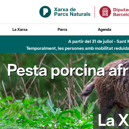
Salta al contingut principal
La Xarxa
Parcs
Agenda
A partir del 31 de juliol - Sa
Temporalment, les persones amb mobilitat reduïda n
Pesta porcina af
La X