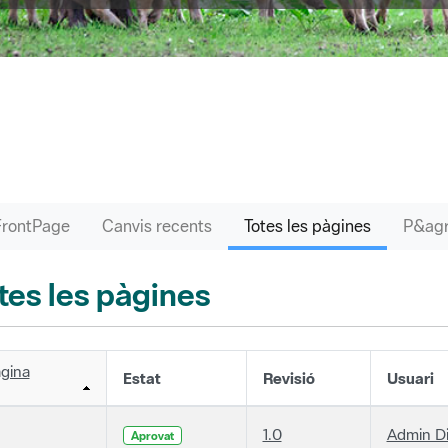
FrontPage
Canvis recents
Totes les pàgines
tes les pàgines
gina
Estat
Revisió
Usuari
1.0
Admin D
Aprovat