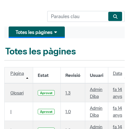
Totes les pàgines
Totes les pàgines
Pàgina
Data
Estat
Revisió
Usuari
Admin
fa 14
Glosari
1.3
Aprovat
Diba
anys
Admin
fa 14
I
1.0
Aprovat
Diba
anys
Admin
fa 14