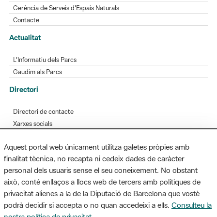
Gerència de Serveis d'Espais Naturals
Contacte
Actualitat
L'Informatiu dels Parcs
Gaudim als Parcs
Directori
Directori de contacte
Xarxes socials
Aplicacions mòbils
Aquest portal web únicament utilitza galetes pròpies amb
Bústia de suggeriments
finalitat tècnica, no recapta ni cedeix dades de caràcter
Opineu sobre els parcs
personal dels usuaris sense el seu coneixement. No obstant
això, conté enllaços a llocs web de tercers amb polítiques de
privacitat alienes a la de la Diputació de Barcelona que vostè
podrà decidir si accepta o no quan accedeixi a ells.
Consulteu la
MAPA WEB
AVÍS LEGAL
ACCESSIBILITAT
nostra política de privacitat