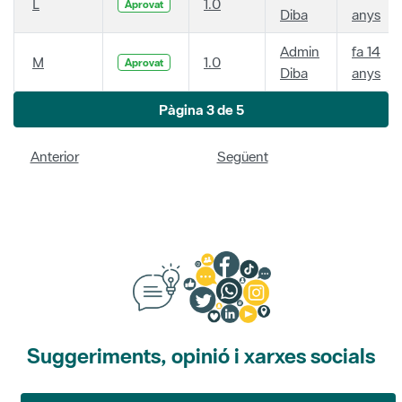
L
1.0
Aprovat
Diba
anys
Admin
fa 14
M
1.0
Aprovat
Diba
anys
Pàgina 3 de 5
Anterior
Següent
Suggeriments, opinió i xarxes socials