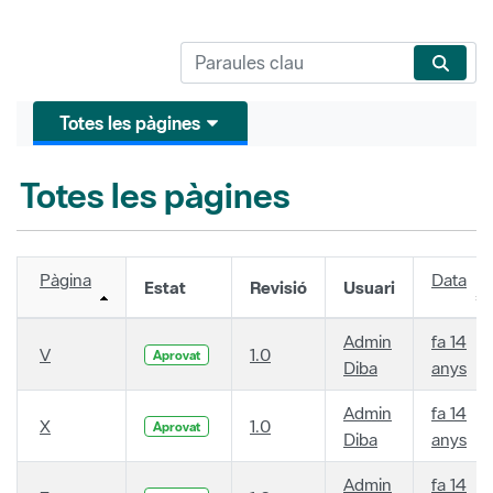
Totes les pàgines
Totes les pàgines
Pàgina
Data
Estat
Revisió
Usuari
Admin
fa 14
V
1.0
Aprovat
Diba
anys
Admin
fa 14
X
1.0
Aprovat
Diba
anys
Admin
fa 14