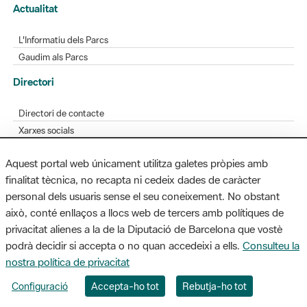
Actualitat
L'Informatiu dels Parcs
Gaudim als Parcs
Directori
Directori de contacte
Xarxes socials
Aplicacions mòbils
Aquest portal web únicament utilitza galetes pròpies amb
Bústia de suggeriments
finalitat tècnica, no recapta ni cedeix dades de caràcter
Opineu sobre els parcs
personal dels usuaris sense el seu coneixement. No obstant
això, conté enllaços a llocs web de tercers amb polítiques de
privacitat alienes a la de la Diputació de Barcelona que vostè
podrà decidir si accepta o no quan accedeixi a ells.
Consulteu la
MAPA WEB
AVÍS LEGAL
ACCESSIBILITAT
nostra política de privacitat
Diputació de Barcelona. Edifici Llacuna, 1a planta. Badajoz, 49. 08005
Configuració
Accepta-ho tot
Rebutja-ho tot
Barcelona. Tel. 934 022 428 / xarxaparcs@diba.cat