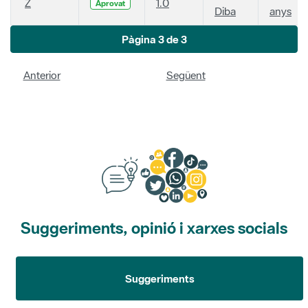
Z
1.0
Aprovat
Diba
anys
Pàgina 3 de 3
Anterior
Següent
Suggeriments, opinió i xarxes socials
Suggeriments