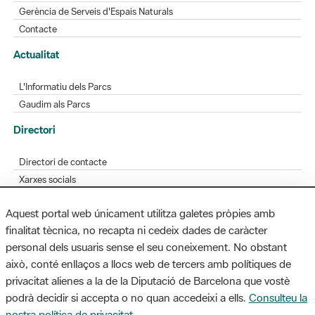
Gerència de Serveis d'Espais Naturals
Contacte
Actualitat
L'Informatiu dels Parcs
Gaudim als Parcs
Directori
Directori de contacte
Xarxes socials
Aplicacions mòbils
Aquest portal web únicament utilitza galetes pròpies amb
Bústia de suggeriments
finalitat tècnica, no recapta ni cedeix dades de caràcter
Opineu sobre els parcs
personal dels usuaris sense el seu coneixement. No obstant
això, conté enllaços a llocs web de tercers amb polítiques de
privacitat alienes a la de la Diputació de Barcelona que vostè
podrà decidir si accepta o no quan accedeixi a ells.
Consulteu la
MAPA WEB
AVÍS LEGAL
ACCESSIBILITAT
nostra política de privacitat