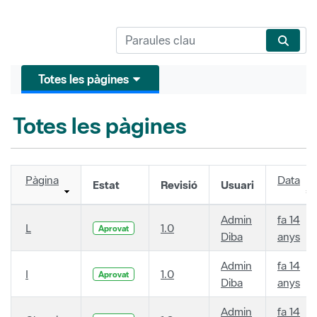
Totes les pàgines
Totes les pàgines
Pàgina
Data
Estat
Revisió
Usuari
Admin
fa 14
L
1.0
Aprovat
Diba
anys
Admin
fa 14
I
1.0
Aprovat
Diba
anys
Admin
fa 14