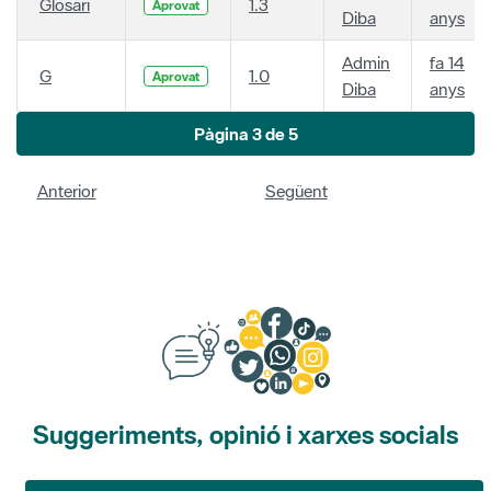
Glosari
1.3
Aprovat
Diba
anys
Admin
fa 14
G
1.0
Aprovat
Diba
anys
Pàgina 3 de 5
Anterior
Següent
Suggeriments, opinió i xarxes socials