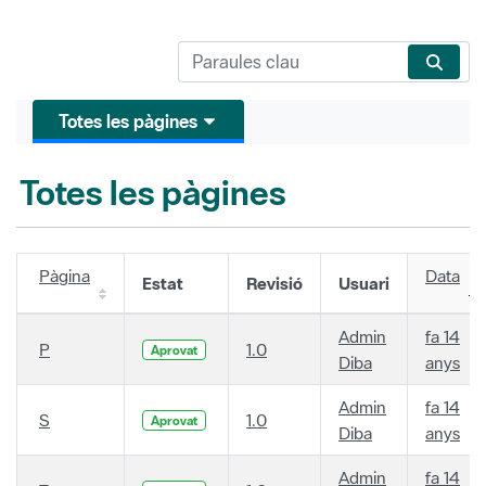
Totes les pàgines
Totes les pàgines
Pàgina
Data
Estat
Revisió
Usuari
Admin
fa 14
P
1.0
Aprovat
Diba
anys
Admin
fa 14
S
1.0
Aprovat
Diba
anys
Admin
fa 14