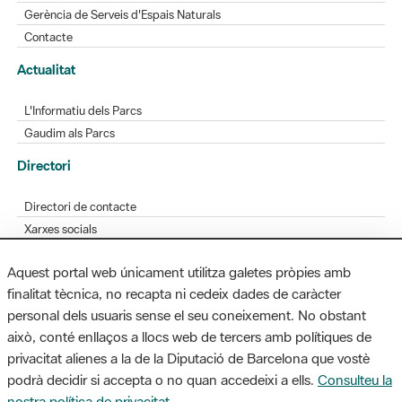
Gerència de Serveis d'Espais Naturals
Contacte
Actualitat
L'Informatiu dels Parcs
Gaudim als Parcs
Directori
Directori de contacte
Xarxes socials
Aplicacions mòbils
Aquest portal web únicament utilitza galetes pròpies amb
Bústia de suggeriments
finalitat tècnica, no recapta ni cedeix dades de caràcter
Opineu sobre els parcs
personal dels usuaris sense el seu coneixement. No obstant
això, conté enllaços a llocs web de tercers amb polítiques de
privacitat alienes a la de la Diputació de Barcelona que vostè
podrà decidir si accepta o no quan accedeixi a ells.
Consulteu la
MAPA WEB
AVÍS LEGAL
ACCESSIBILITAT
nostra política de privacitat