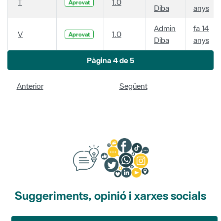
T
1.0
Aprovat
Diba
anys
Admin
fa 14
V
1.0
Aprovat
Diba
anys
Pàgina 4 de 5
Anterior
Següent
Suggeriments, opinió i xarxes socials