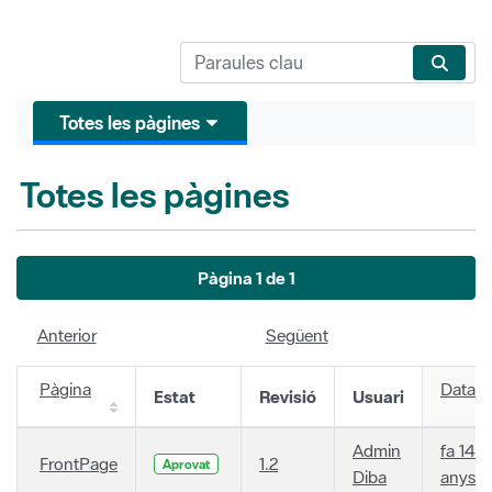
Totes les pàgines
Totes les pàgines
Pàgina 1 de 1
Anterior
Següent
Pàgina
Data
Estat
Revisió
Usuari
Admin
fa 14
FrontPage
1.2
Aprovat
Diba
anys