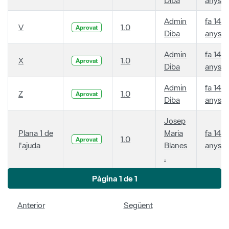
Admin
fa 14
V
1.0
Aprovat
Diba
anys
Admin
fa 14
X
1.0
Aprovat
Diba
anys
Admin
fa 14
Z
1.0
Aprovat
Diba
anys
Josep
Plana 1 de
Maria
fa 14
1.0
Aprovat
l'ajuda
Blanes
anys
.
Pàgina 1 de 1
Anterior
Següent