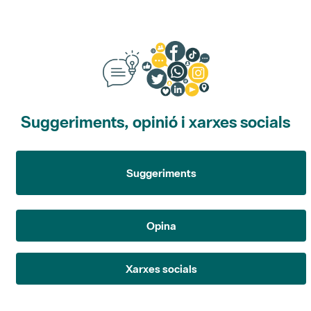
Suggeriments, opinió i xarxes socials
Suggeriments
Opina
Xarxes socials