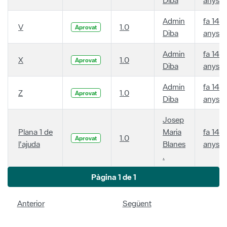
Admin
fa 14
V
1.0
Aprovat
Diba
anys
Admin
fa 14
X
1.0
Aprovat
Diba
anys
Admin
fa 14
Z
1.0
Aprovat
Diba
anys
Josep
Plana 1 de
Maria
fa 14
1.0
Aprovat
l'ajuda
Blanes
anys
.
Pàgina 1 de 1
Anterior
Següent