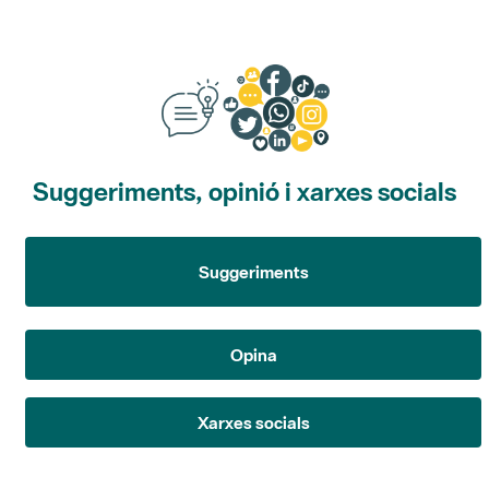
Suggeriments, opinió i xarxes socials
Suggeriments
Opina
Xarxes socials