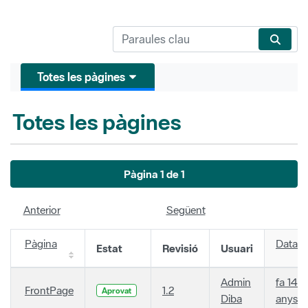
Totes les pàgines
Totes les pàgines
Pàgina 1 de 1
Anterior
Següent
Pàgina
Data
Estat
Revisió
Usuari
Admin
fa 14
FrontPage
1.2
Aprovat
Diba
anys