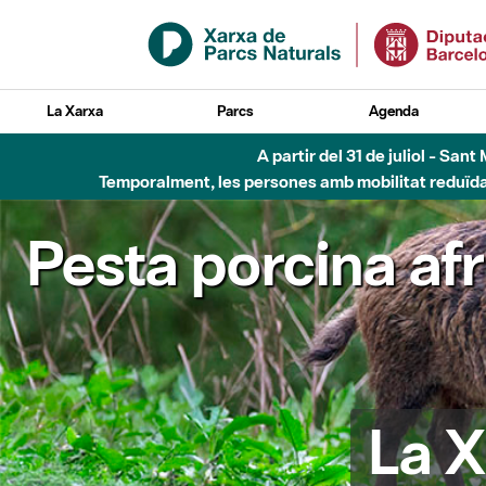
Salta al contingut principal
La Xarxa
Parcs
Agenda
5 d'
Pesta porcina af
La X