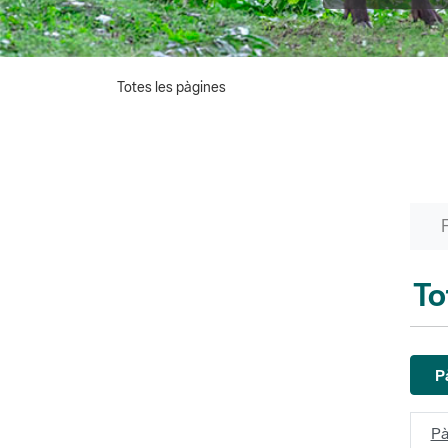
Totes les pàgines
To
P
Pà