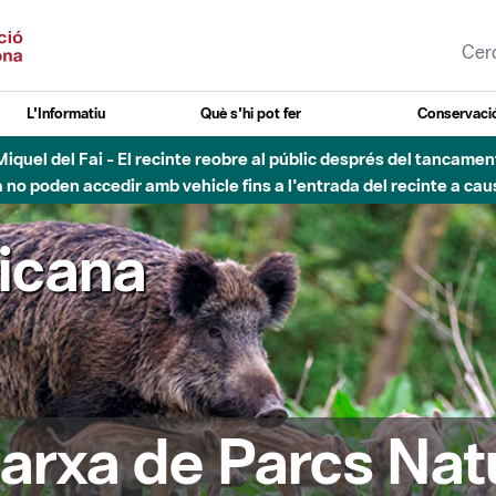
L'Informatiu
Què s'hi pot fer
Conservació
agost - Sant Llorenç-Obac - Nivell 3 del Pla Alfa (perill molt alt 
ricana
arxa de Parcs Nat