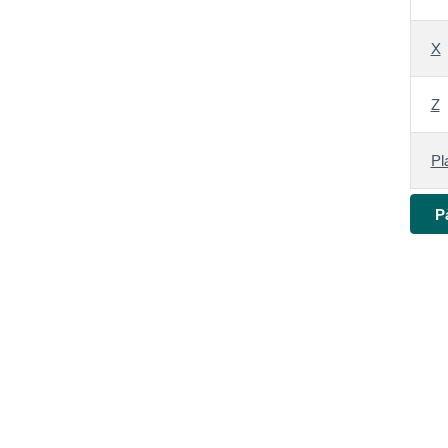
X
Z
Pl
P