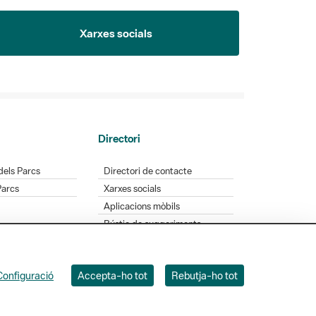
Xarxes socials
Directori
dels Parcs
Directori de contacte
Parcs
Xarxes socials
Aplicacions mòbils
Bústia de suggeriments
Opineu sobre els parcs
Configuració
Accepta-ho tot
Rebutja-ho tot
 Badajoz, 49. 08005 Barcelona. Tel. 934 022 428