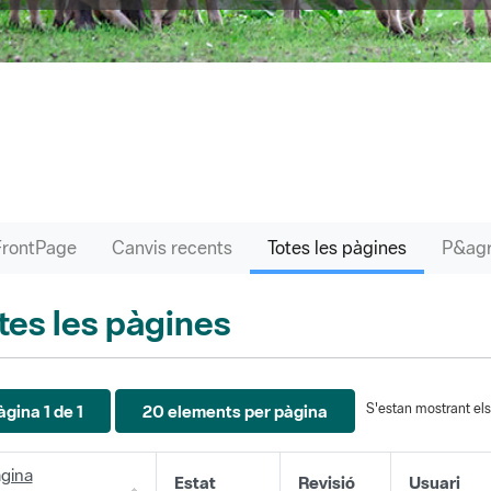
FrontPage
Canvis recents
Totes les pàgines
tes les pàgines
S'estan mostrant els 
àgina 1 de 1
20 elements per pàgina
gina
Estat
Revisió
Usuari