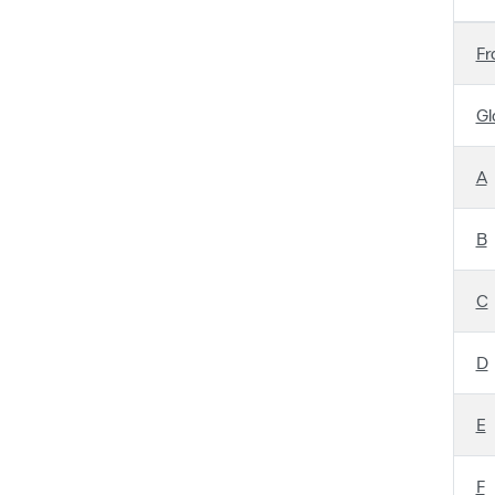
Fr
Gl
A
B
C
D
E
F