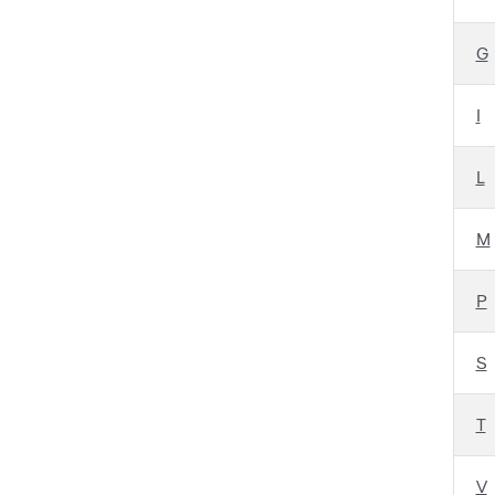
G
I
L
M
P
S
T
V