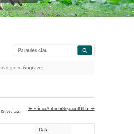
P&agrave;gines &ograve;rfenes
← Primer
Anterior
Següent
Últim →
19 resultats.
Data