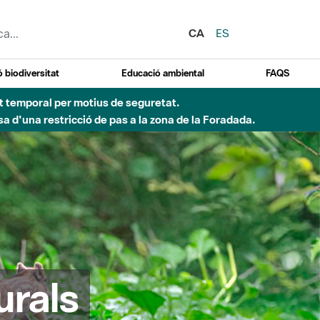
CA
ES
 biodiversitat
Educació ambiental
FAQS
d'incendi)
urals