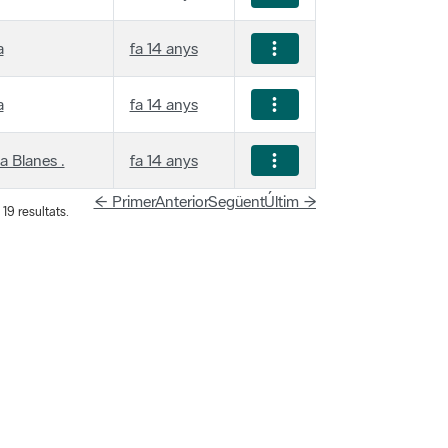
a
fa 14 anys
a
fa 14 anys
a Blanes .
fa 14 anys
← Primer
Anterior
Següent
Últim →
19 resultats.