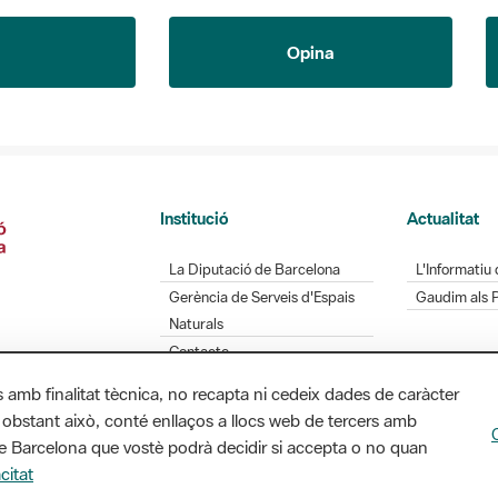
Opina
Institució
Actualitat
La Diputació de Barcelona
L'Informatiu 
Gerència de Serveis d'Espais
Gaudim als 
Naturals
Contacte
s amb finalitat tècnica, no recapta ni cedeix dades de caràcter
 obstant això, conté enllaços a llocs web de tercers amb
Diputació de Barcelona. Edifici Llacuna, 1a planta.
ó de Barcelona que vostè podrà decidir si accepta o no quan
/ xarxaparcs@diba.cat
citat