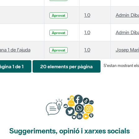
1.0
Admin Dib
Aprovat
1.0
Admin Dib
Aprovat
ana 1 de l'ajuda
1.0
Josep Mari
Aprovat
S'estan mostrant els 
àgina 1 de 1
20 elements per pàgina
Suggeriments, opinió i xarxes socials