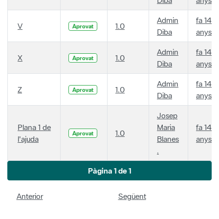
Admin
fa 14
V
1.0
Aprovat
Diba
anys
Admin
fa 14
X
1.0
Aprovat
Diba
anys
Admin
fa 14
Z
1.0
Aprovat
Diba
anys
Josep
Plana 1 de
Maria
fa 14
1.0
Aprovat
l'ajuda
Blanes
anys
.
Pàgina 1 de 1
Anterior
Següent