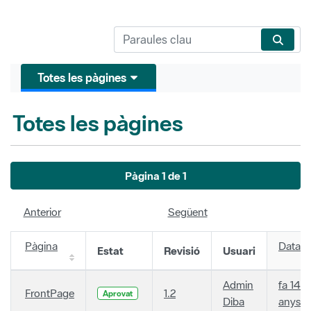
Totes les pàgines
Totes les pàgines
Pàgina 1 de 1
Anterior
Següent
Pàgina
Data
Estat
Revisió
Usuari
Admin
fa 14
FrontPage
1.2
Aprovat
Diba
anys