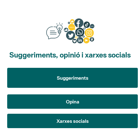
Suggeriments, opinió i xarxes socials
Suggeriments
Opina
Xarxes socials