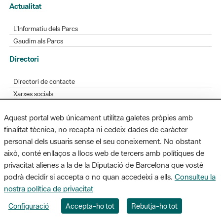
Actualitat
L'Informatiu dels Parcs
Gaudim als Parcs
Directori
Directori de contacte
Xarxes socials
Aplicacions mòbils
Aquest portal web únicament utilitza galetes pròpies amb
Bústia de suggeriments
finalitat tècnica, no recapta ni cedeix dades de caràcter
Opineu sobre els parcs
personal dels usuaris sense el seu coneixement. No obstant
això, conté enllaços a llocs web de tercers amb polítiques de
privacitat alienes a la de la Diputació de Barcelona que vostè
podrà decidir si accepta o no quan accedeixi a ells.
Consulteu la
MAPA WEB
AVÍS LEGAL
ACCESSIBILITAT
nostra política de privacitat
Diputació de Barcelona. Edifici Llacuna, 1a planta. Badajoz, 49. 08005
Configuració
Accepta-ho tot
Rebutja-ho tot
Barcelona. Tel. 934 022 428 / xarxaparcs@diba.cat