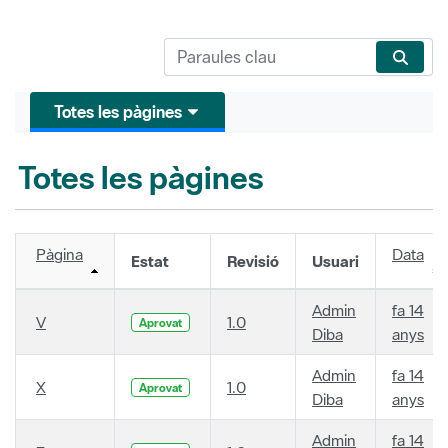
Totes les pàgines
Totes les pàgines
Pàgina
Data
Estat
Revisió
Usuari
Admin
fa 14
V
1.0
Aprovat
Diba
anys
Admin
fa 14
X
1.0
Aprovat
Diba
anys
Admin
fa 14