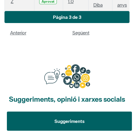
Z
1.0
Aprovat
Diba
anys
Pàgina 3 de 3
Anterior
Següent
Suggeriments, opinió i xarxes socials
Suggeriments