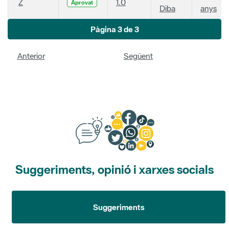
Z
1.0
Aprovat
Diba
anys
Pàgina 3 de 3
Anterior
Següent
Suggeriments, opinió i xarxes socials
Suggeriments