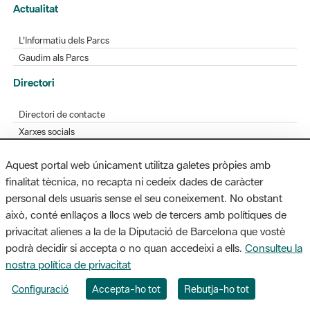
Actualitat
L'Informatiu dels Parcs
Gaudim als Parcs
Directori
Directori de contacte
Xarxes socials
Aplicacions mòbils
Aquest portal web únicament utilitza galetes pròpies amb
Bústia de suggeriments
finalitat tècnica, no recapta ni cedeix dades de caràcter
Opineu sobre els parcs
personal dels usuaris sense el seu coneixement. No obstant
això, conté enllaços a llocs web de tercers amb polítiques de
privacitat alienes a la de la Diputació de Barcelona que vostè
podrà decidir si accepta o no quan accedeixi a ells.
Consulteu la
MAPA WEB
AVÍS LEGAL
ACCESSIBILITAT
nostra política de privacitat
Diputació de Barcelona. Edifici Llacuna, 1a planta. Badajoz, 49. 08005
Configuració
Accepta-ho tot
Rebutja-ho tot
Barcelona. Tel. 934 022 428 / xarxaparcs@diba.cat