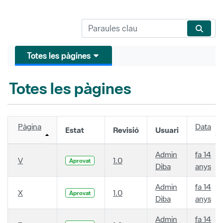
Totes les pàgines
Totes les pàgines
Pàgina
Data
Estat
Revisió
Usuari
Admin
fa 14
V
1.0
Aprovat
Diba
anys
Admin
fa 14
X
1.0
Aprovat
Diba
anys
Admin
fa 14