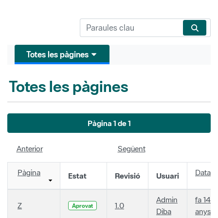
Totes les pàgines
Totes les pàgines
Pàgina 1 de 1
Anterior
Següent
Pàgina
Data
Estat
Revisió
Usuari
Admin
fa 14
Z
1.0
Aprovat
Diba
anys