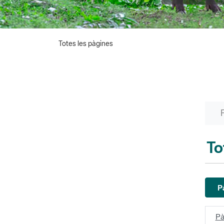
Totes les pàgines
To
P
Pà