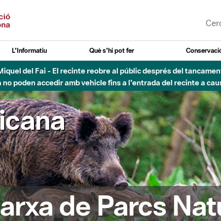
L'Informatiu
Què s'hi pot fer
Conservació
uvial Besòs - Activació de la Fase d'Alerta del Parc Fluvial del 
Tancats els accessos al Parc.
ricana
arxa de Parcs Nat