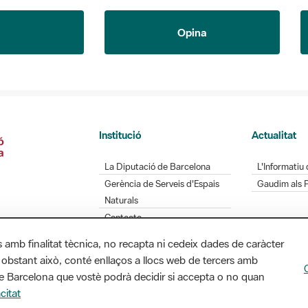
Opina
Institució
Actualitat
La Diputació de Barcelona
L'Informatiu 
Gerència de Serveis d'Espais
Gaudim als 
Naturals
Contacte
s amb finalitat tècnica, no recapta ni cedeix dades de caràcter
 obstant això, conté enllaços a llocs web de tercers amb
ó de Barcelona que vostè podrà decidir si accepta o no quan
Diputació de Barcelona. Edifici Llacuna, 1a planta.
citat
/ xarxaparcs@diba.cat