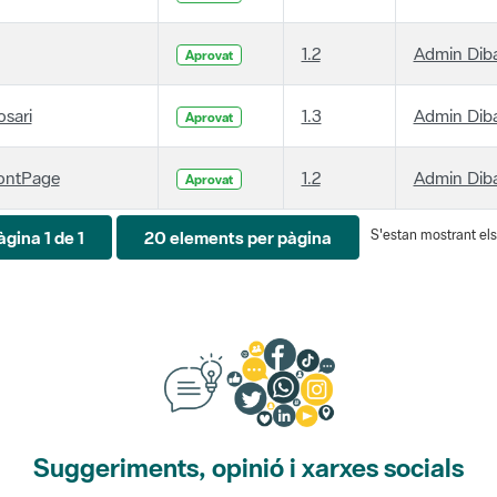
1.2
Admin Dib
Aprovat
osari
1.3
Admin Dib
Aprovat
ontPage
1.2
Admin Dib
Aprovat
S'estan mostrant els 
àgina 1 de 1
20 elements per pàgina
Suggeriments, opinió i xarxes socials