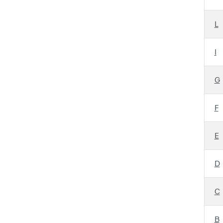
L
I
G
F
E
D
C
B