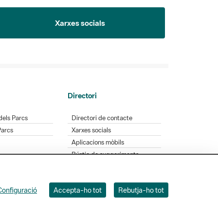
Xarxes socials
Directori
dels Parcs
Directori de contacte
Parcs
Xarxes socials
Aplicacions mòbils
Bústia de suggeriments
Opineu sobre els parcs
Configuració
Accepta-ho tot
Rebutja-ho tot
 Badajoz, 49. 08005 Barcelona. Tel. 934 022 428