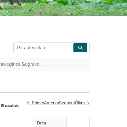
P&agrave;gines &ograve;rfenes
← Primer
Anterior
Següent
Últim →
19 resultats.
Data