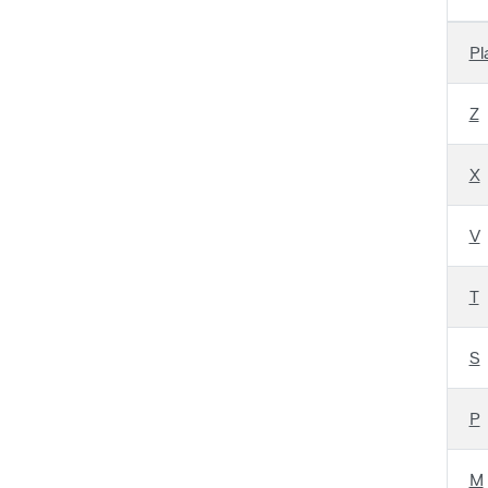
Pl
Z
X
V
T
S
P
M