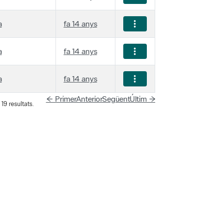
a
fa 14 anys
a
fa 14 anys
a
fa 14 anys
← Primer
Anterior
Següent
Últim →
19 resultats.