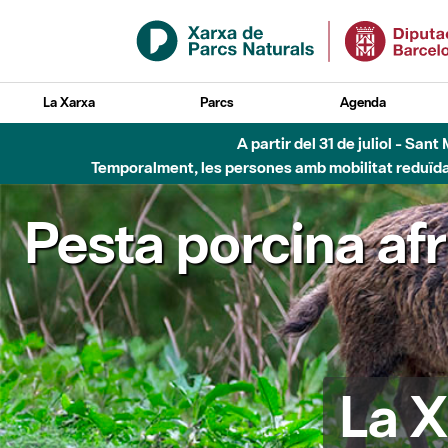
Salta al contingut principal
La Xarxa
Parcs
Agenda
6 d'agost - Parc Fl
Pesta porcina af
La X