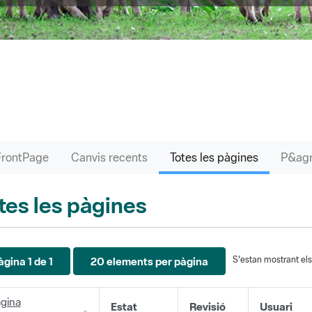
FrontPage
Canvis recents
Totes les pàgines
tes les pàgines
S'estan mostrant els 
àgina 1 de 1
20 elements per pàgina
gina
Estat
Revisió
Usuari