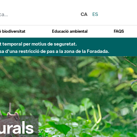
CA
ES
 biodiversitat
Educació ambiental
FAQS
Besòs per pluges intenses.
urals