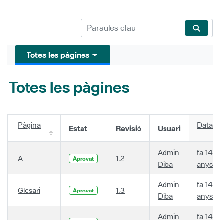
Totes les pàgines
Totes les pàgines
Pàgina
Data
Estat
Revisió
Usuari
Admin
fa 14
A
1.2
Aprovat
Diba
anys
Admin
fa 14
Glosari
1.3
Aprovat
Diba
anys
Admin
fa 14