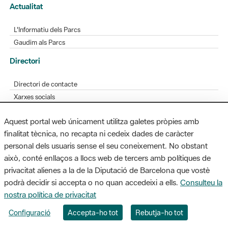
Actualitat
L'Informatiu dels Parcs
Gaudim als Parcs
Directori
Directori de contacte
Xarxes socials
Aplicacions mòbils
Aquest portal web únicament utilitza galetes pròpies amb
Bústia de suggeriments
finalitat tècnica, no recapta ni cedeix dades de caràcter
Opineu sobre els parcs
personal dels usuaris sense el seu coneixement. No obstant
això, conté enllaços a llocs web de tercers amb polítiques de
privacitat alienes a la de la Diputació de Barcelona que vostè
podrà decidir si accepta o no quan accedeixi a ells.
Consulteu la
MAPA WEB
AVÍS LEGAL
ACCESSIBILITAT
nostra política de privacitat
Diputació de Barcelona. Edifici Llacuna, 1a planta. Badajoz, 49. 08005
Configuració
Accepta-ho tot
Rebutja-ho tot
Barcelona. Tel. 934 022 428 / xarxaparcs@diba.cat