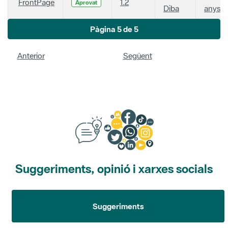
FrontPage
1.2
Aprovat
Diba
anys
Pàgina 5 de 5
Anterior
Següent
Suggeriments, opinió i xarxes socials
Suggeriments