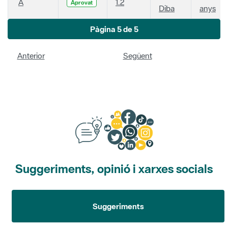
A
1.2
Aprovat
Diba
anys
Pàgina 5 de 5
Anterior
Següent
Suggeriments, opinió i xarxes socials
Suggeriments