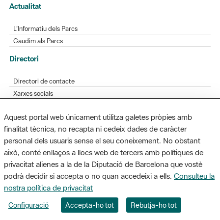
Actualitat
L'Informatiu dels Parcs
Gaudim als Parcs
Directori
Directori de contacte
Xarxes socials
Aplicacions mòbils
Aquest portal web únicament utilitza galetes pròpies amb
Bústia de suggeriments
finalitat tècnica, no recapta ni cedeix dades de caràcter
Opineu sobre els parcs
personal dels usuaris sense el seu coneixement. No obstant
això, conté enllaços a llocs web de tercers amb polítiques de
privacitat alienes a la de la Diputació de Barcelona que vostè
podrà decidir si accepta o no quan accedeixi a ells.
Consulteu la
MAPA WEB
AVÍS LEGAL
ACCESSIBILITAT
nostra política de privacitat
Diputació de Barcelona. Edifici Llacuna, 1a planta. Badajoz, 49. 08005
Configuració
Accepta-ho tot
Rebutja-ho tot
Barcelona. Tel. 934 022 428 / xarxaparcs@diba.cat