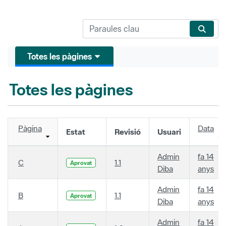
Totes les pàgines
Totes les pàgines
Pàgina
Data
Estat
Revisió
Usuari
Admin
fa 14
C
1.1
Aprovat
Diba
anys
Admin
fa 14
B
1.1
Aprovat
Diba
anys
Admin
fa 14