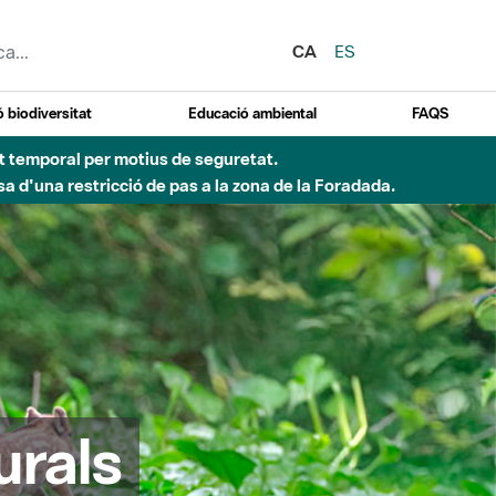
CA
ES
 biodiversitat
Educació ambiental
FAQS
ent temporal per motius de seguretat.
a d'una restricció de pas a la zona de la Foradada.
urals