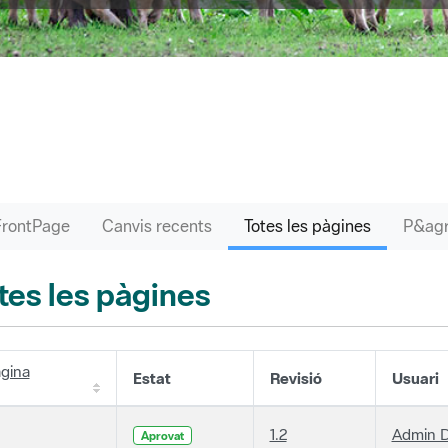
FrontPage
Canvis recents
Totes les pàgines
tes les pàgines
gina
Estat
Revisió
Usuari
1.2
Admin D
Aprovat