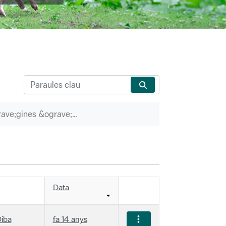
P&agrave;gines &ograve;rfenes
Data
iba
fa 14 anys