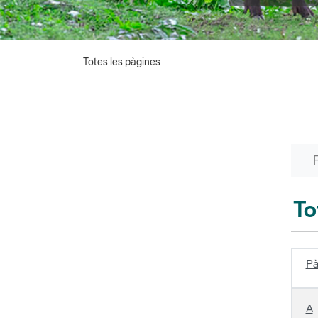
Totes les pàgines
To
Pà
A