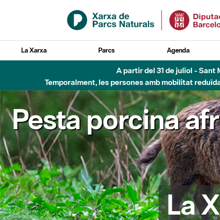
Salta al contingut principal
La Xarxa
Parcs
Agenda
A partir del 31 de juliol - Sa
Temporalment, les persones amb mobilitat reduïda n
Pesta porcina af
La X