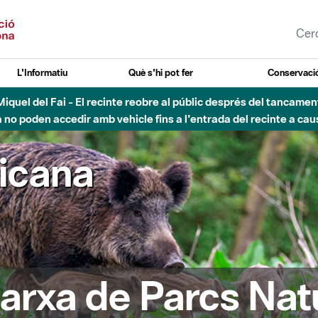
L'Informatiu
Què s'hi pot fer
Conservació
nt Miquel del Fai - El recinte reobre al públic després del tancam
o poden accedir amb vehicle fins a l'entrada del recinte a caus
ricana
arxa de Parcs Nat