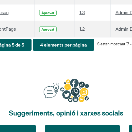
osari
1.3
Admin D
Aprovat
ontPage
1.2
Admin D
Aprovat
S'estan mostrant 17 - 
àgina 5 de 5
4 elements per pàgina
Suggeriments, opinió i xarxes socials