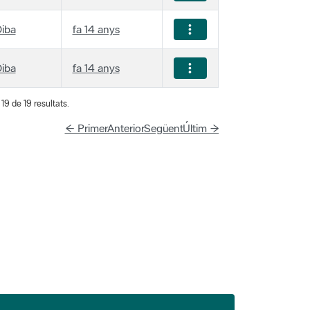
iba
fa 14 anys
iba
fa 14 anys
19 de 19 resultats.
← Primer
Anterior
Següent
Últim →