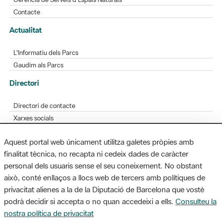
Contacte
Actualitat
L'Informatiu dels Parcs
Gaudim als Parcs
Directori
Directori de contacte
Xarxes socials
Aplicacions mòbils
Aquest portal web únicament utilitza galetes pròpies amb
Bústia de suggeriments
finalitat tècnica, no recapta ni cedeix dades de caràcter
Opineu sobre els parcs
personal dels usuaris sense el seu coneixement. No obstant
això, conté enllaços a llocs web de tercers amb polítiques de
privacitat alienes a la de la Diputació de Barcelona que vostè
podrà decidir si accepta o no quan accedeixi a ells.
Consulteu la
MAPA WEB
AVÍS LEGAL
ACCESSIBILITAT
nostra política de privacitat