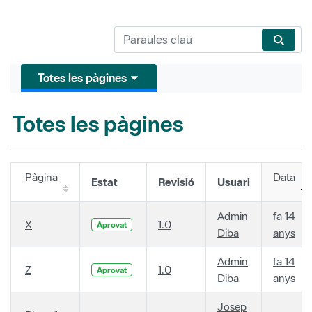
Totes les pàgines
Totes les pàgines
Pàgina
Data
Estat
Revisió
Usuari
Admin
fa 14
X
1.0
Aprovat
Diba
anys
Admin
fa 14
Z
1.0
Aprovat
Diba
anys
Josep