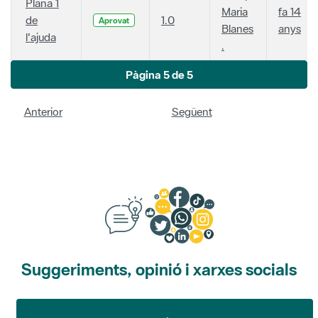
Plana 1
Maria
fa 14
de
1.0
Aprovat
Blanes
anys
l'ajuda
.
Pàgina 5 de 5
Anterior
Següent
Suggeriments, opinió i xarxes socials