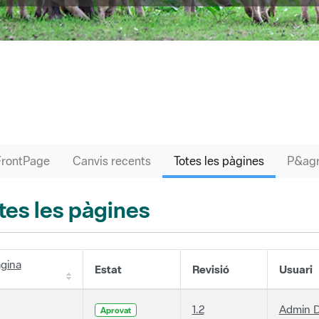
FrontPage
Canvis recents
Totes les pàgines
tes les pàgines
gina
Estat
Revisió
Usuari
1.2
Admin D
Aprovat