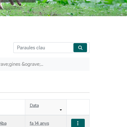
P&agrave;gines &ograve;rfenes
Data
iba
fa 14 anys