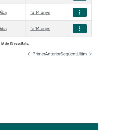
iba
fa 14 anys
iba
fa 14 anys
19 de 19 resultats.
← Primer
Anterior
Següent
Últim →