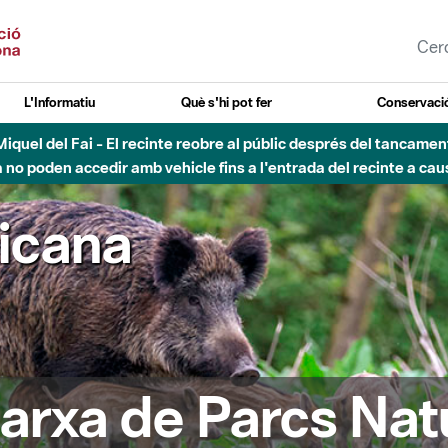
L'Informatiu
Què s'hi pot fer
Conservació
nt Miquel del Fai - El recinte reobre al públic després del tancam
o poden accedir amb vehicle fins a l'entrada del recinte a caus
ricana
arxa de Parcs Nat