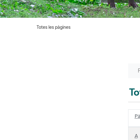
Totes les pàgines
To
Pà
A