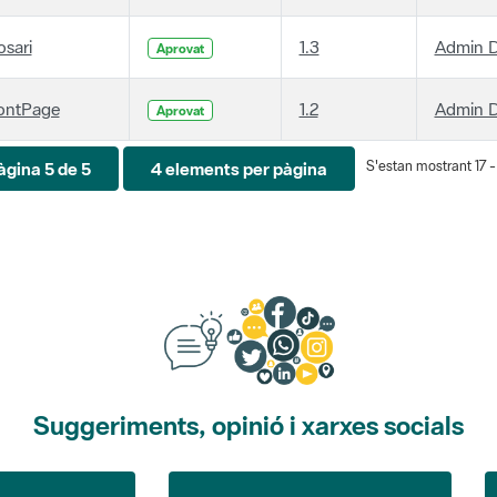
osari
1.3
Admin D
Aprovat
ontPage
1.2
Admin D
Aprovat
S'estan mostrant 17 - 
àgina 5 de 5
4 elements per pàgina
Suggeriments, opinió i xarxes socials