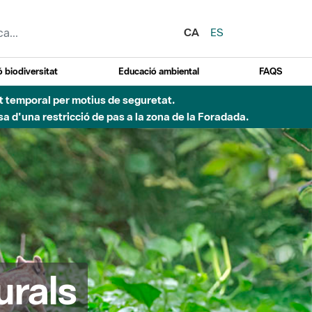
CA
ES
 biodiversitat
Educació ambiental
FAQS
ent temporal per motius de seguretat.
a d'una restricció de pas a la zona de la Foradada.
urals