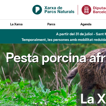
Salta al contingut principal
La Xarxa
Parcs
Agenda
A partir del 31 de juliol - Sa
Temporalment, les persones amb mobilitat reduïda n
Pesta porcina af
La X