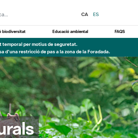
CA
ES
 biodiversitat
Educació ambiental
FAQS
 obres de construcció d'una passera sobre el riu
urals