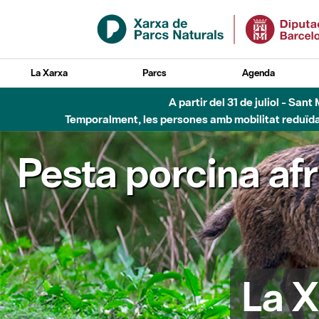
Salta al contingut principal
La Xarxa
Parcs
Agenda
Fins al desembre de 2026 - Parc Fluvial B
Pesta porcina af
La X