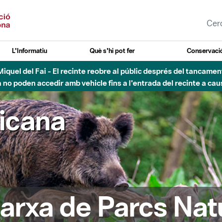
L'Informatiu
Què s'hi pot fer
Conservació
esòs - Afectacions a la llera del Parc Fluvial del Besòs degut a
ricana
arxa de Parcs Nat