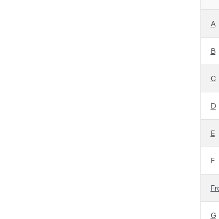
A
B
C
D
E
F
Fr
G