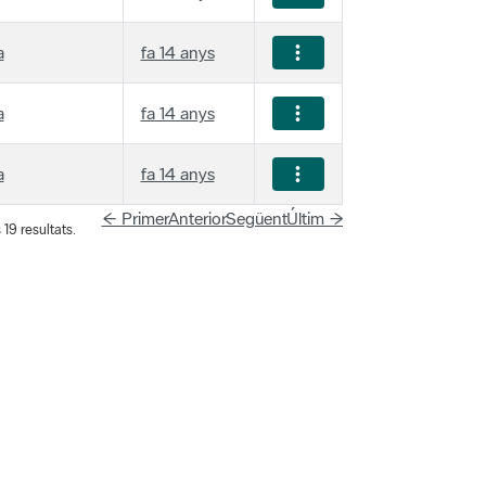
a
fa 14 anys
a
fa 14 anys
a
fa 14 anys
← Primer
Anterior
Següent
Últim →
19 resultats.