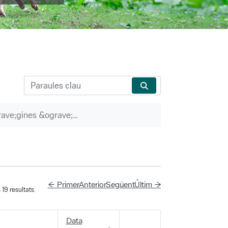
P&agrave;gines &ograve;rfenes
← Primer
Anterior
Següent
Últim →
19 resultats.
Data