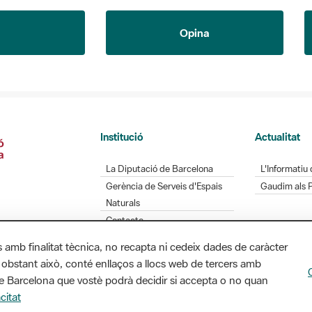
Opina
Institució
Actualitat
La Diputació de Barcelona
L'Informatiu 
Gerència de Serveis d'Espais
Gaudim als 
Naturals
Contacte
s amb finalitat tècnica, no recapta ni cedeix dades de caràcter
 obstant això, conté enllaços a llocs web de tercers amb
Diputació de Barcelona. Edifici Llacuna, 1a planta.
ó de Barcelona que vostè podrà decidir si accepta o no quan
/ xarxaparcs@diba.cat
citat