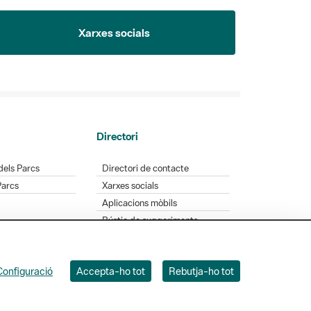
Xarxes socials
Directori
dels Parcs
Directori de contacte
Parcs
Xarxes socials
Aplicacions mòbils
Bústia de suggeriments
Opineu sobre els parcs
Configuració
Accepta-ho tot
Rebutja-ho tot
 Badajoz, 49. 08005 Barcelona. Tel. 934 022 428