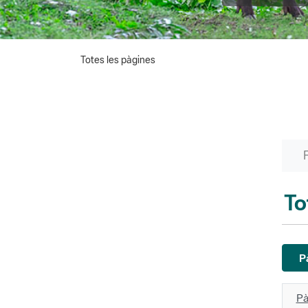
Totes les pàgines
To
P
Pà