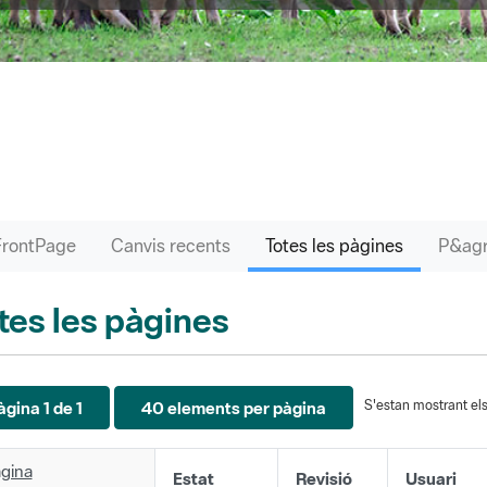
FrontPage
Canvis recents
Totes les pàgines
tes les pàgines
S'estan mostrant els 
àgina 1 de 1
40 elements per pàgina
gina
Estat
Revisió
Usuari