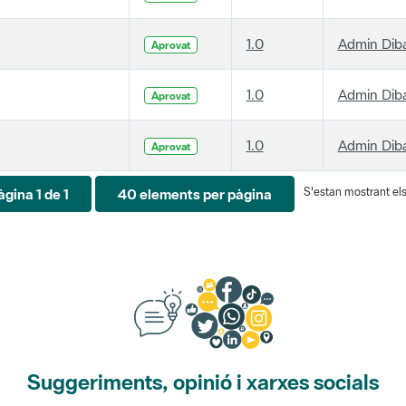
1.0
Admin Dib
Aprovat
1.0
Admin Dib
Aprovat
1.0
Admin Dib
Aprovat
S'estan mostrant els 
àgina 1 de 1
40 elements per pàgina
Suggeriments, opinió i xarxes socials