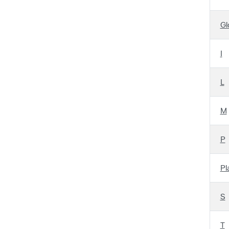
Gl
I
L
M
P
Pl
S
T