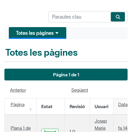
Totes les pàgines
Totes les pàgines
Pàgina 1 de 1
Anterior
Següent
Pàgina
Data
Estat
Revisió
Usuari
Josep
Plana 1 de
Maria
fa 14
1.0
Aprovat