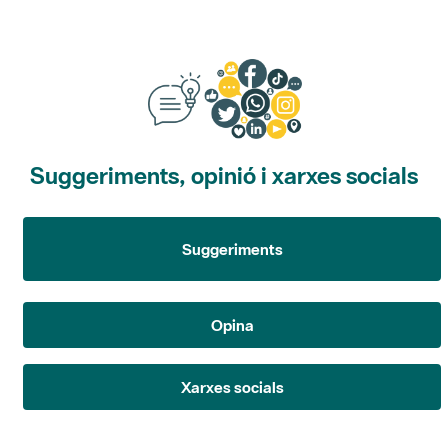
Suggeriments, opinió i xarxes socials
Suggeriments
Opina
Xarxes socials